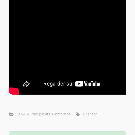
2024
,
Autres projets
,
Promo indé
Chanson