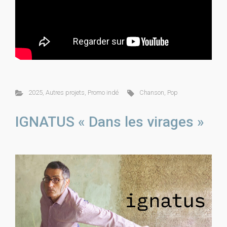
2025
,
Autres projets
,
Promo indé
Chanson
,
Pop
IGNATUS « Dans les virages »