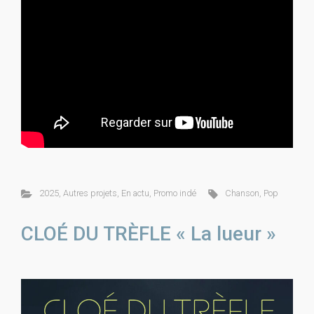
2025
,
Autres projets
,
En actu
,
Promo indé
Chanson
,
Pop
CLOÉ DU TRÈFLE « La lueur »