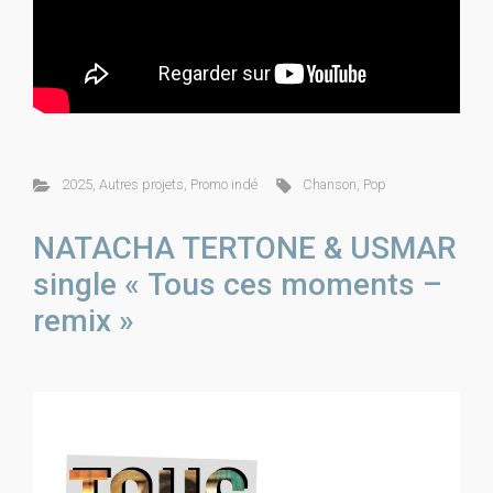
2025
,
Autres projets
,
Promo indé
Chanson
,
Pop
NATACHA TERTONE & USMAR
single « Tous ces moments –
remix »