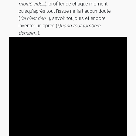
moitié vide
…), profiter de chaque moment
puisqu’après tout l’issue ne fait aucun doute
(
Ce n’est rien
…), savoir toujours et encore
inventer un après (
Quand tout tombera
demain
…).