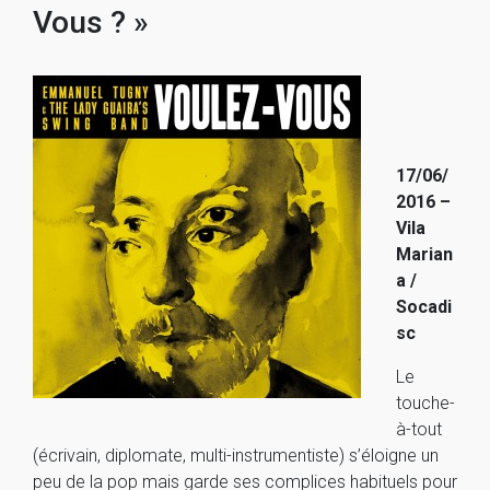
Vous ? »
17/06/
2016 –
Vila
Marian
a /
Socadi
sc
Le
touche-
à-tout
(écrivain, diplomate, multi-instrumentiste) s’éloigne un
peu de la pop mais garde ses complices habituels pour