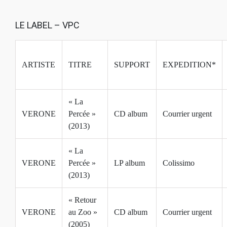
LE LABEL – VPC
ARTISTE
TITRE
SUPPORT
EXPEDITION*
« La
VERONE
Percée »
CD album
Courrier urgent
(2013)
« La
VERONE
Percée »
LP album
Colissimo
(2013)
« Retour
VERONE
au Zoo »
CD album
Courrier urgent
(2005)