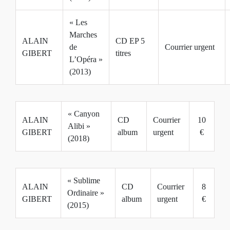
« Les
Marches
ALAIN
CD EP 5
de
Courrier urgent
GIBERT
titres
L’Opéra »
(2013)
« Canyon
ALAIN
CD
Courrier
10
Alibi »
GIBERT
album
urgent
€
(2018)
« Sublime
ALAIN
CD
Courrier
8
Ordinaire »
GIBERT
album
urgent
€
(2015)