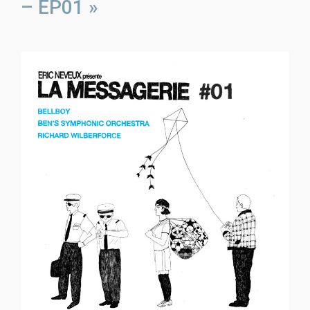
– EP01 »