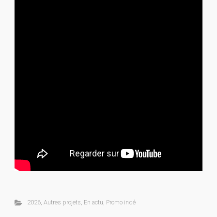
2026
,
Autres projets
,
En actu
,
Promo indé