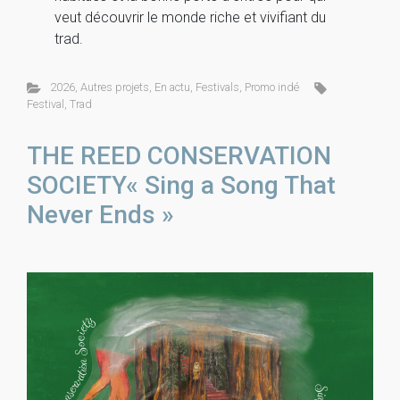
veut découvrir le monde riche et vivifiant du
trad.
2026
,
Autres projets
,
En actu
,
Festivals
,
Promo indé
Festival
,
Trad
THE REED CONSERVATION
SOCIETY« Sing a Song That
Never Ends »