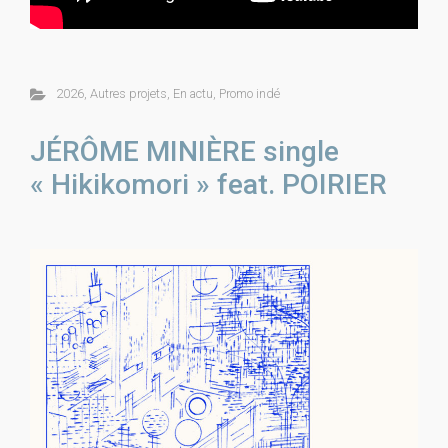
2026
,
Autres projets
,
En actu
,
Promo indé
JÉRÔME MINIÈRE single
« Hikikomori » feat. POIRIER