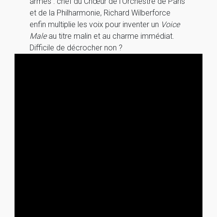
armes : chef du Chœur de l’Orchestre de Paris
et de la Philharmonie, Richard Wilberforce
enfin multiplie les voix pour inventer un
Voice
Male
au titre malin et au charme immédiat.
Difficile de décrocher non ?