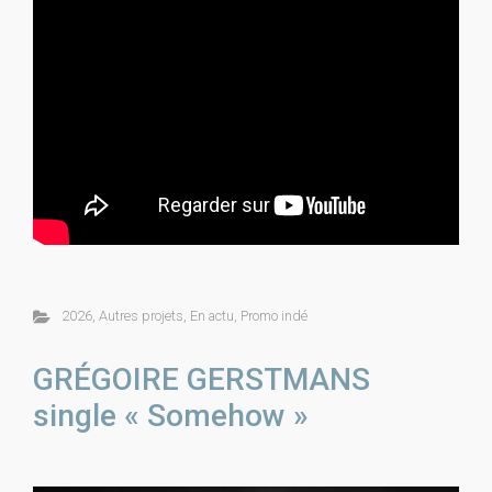
2026
,
Autres projets
,
En actu
,
Promo indé
GRÉGOIRE GERSTMANS
single « Somehow »