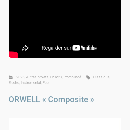
2026
,
Autres projets
,
En actu
,
Promo indé
Classique
,
Electro
,
Instrumental
,
Pop
ORWELL « Composite »