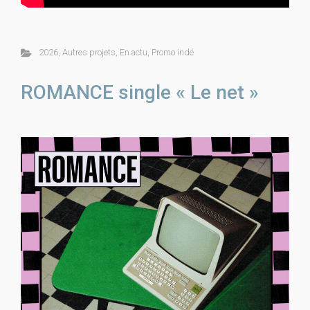
2026
,
Autres projets
,
En actu
,
Promo indé
ROMANCE single « Le net »