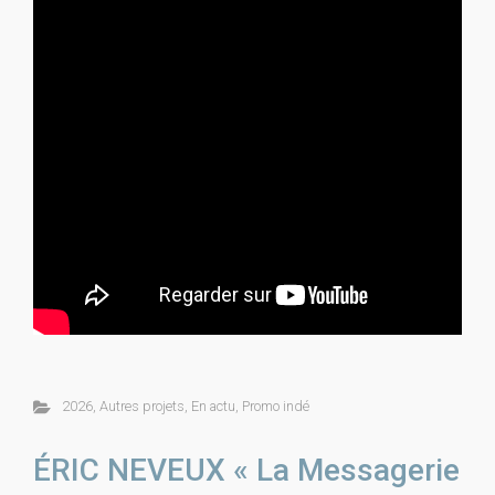
2026
,
Autres projets
,
En actu
,
Promo indé
ÉRIC NEVEUX « La Messagerie