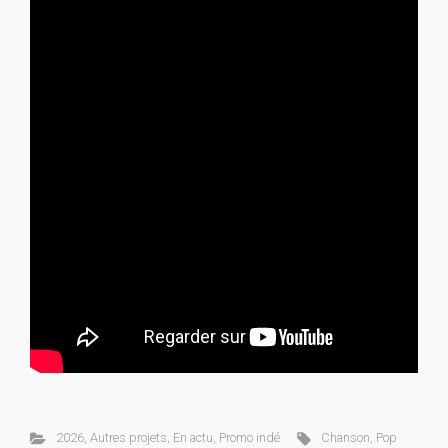
2026
,
Autres projets
,
En actu
,
Promo indé
Chanson
,
Pop