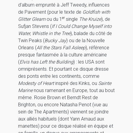
d’album emprunté à Jeff Tweedy, influences
de Pavement (pour le texte de
Goldfish with
er
Glitter Gleam
ou du 1
single
The Kruize
), de
Sufjan Stevens (
If I Could Change Myself into
Water,
Whistle in the Tree
), balade du côté de
Twin Peaks (
Bucky Jay
) ou de la Nouvelle
Orleans (
All the Stars Fall Asleep
), référence
presque fantasmée à la culture américaine
(
Elvis has Left the Building
) : les USA sont
omniprésents. Et pourtant ce disque dresse
des ponts entre les continents, comme
Modesty of Heart
inspiré des Kinks, ou
Sainte
Marine
nous ramenant en Europe, tout au bout
même. Rosie Brown et Berndt Rest de
Brighton, ou encore Natasha Penot (vue au
sein de The Apartments) viennent se joindre
aux alliés habituels (dont Yann Arnaud aux
manettes) pour ce disque réalisé en équipe et