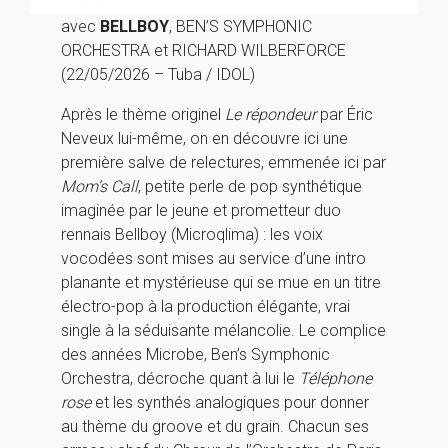
avec
BELLBOY
, BEN’S SYMPHONIC
ORCHESTRA et RICHARD WILBERFORCE
(22/05/2026 – Tuba / IDOL)
Après le thème originel
Le répondeur
par Éric
Neveux lui-même, on en découvre ici une
première salve de relectures, emmenée ici par
Mom’s Call
, petite perle de pop synthétique
imaginée par le jeune et prometteur duo
rennais Bellboy (Microqlima) : les voix
vocodées sont mises au service d’une intro
planante et mystérieuse qui se mue en un titre
électro-pop à la production élégante, vrai
single à la séduisante mélancolie. Le complice
des années Microbe, Ben’s Symphonic
Orchestra, décroche quant à lui le
Téléphone
rose
et les synthés analogiques pour donner
au thème du groove et du grain. Chacun ses