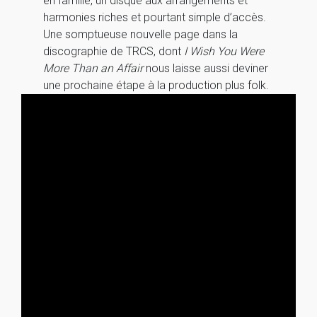
en famille, un disque aux arrangements et
harmonies riches et pourtant simple d’accès.
Une somptueuse nouvelle page dans la
discographie de TRCS, dont
I Wish You Were
More Than an Affair
nous laisse aussi deviner
une prochaine étape à la production plus folk.