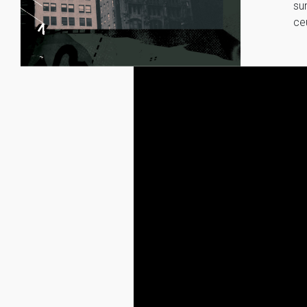
su
ce