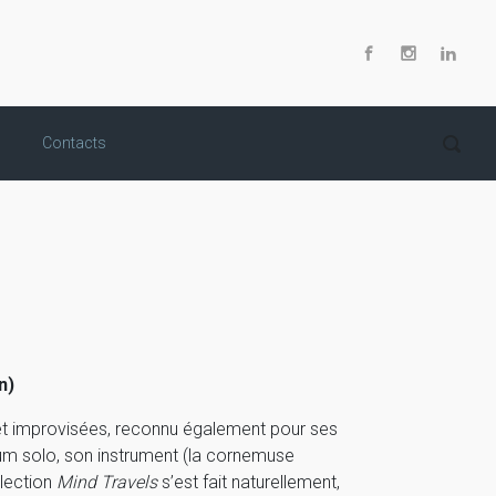
Contacts
n)
t improvisées, reconnu également pour ses
bum solo, son instrument (la cornemuse
llection
Mind Travels
s’est fait naturellement,