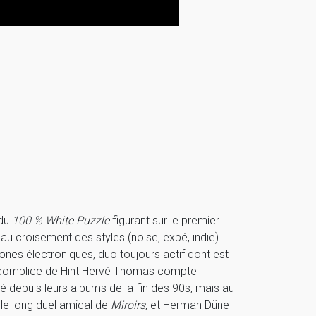
 du
100 % White Puzzle
figurant sur le premier
e au croisement des styles (noise, expé, indie)
ones électroniques, duo toujours actif dont est
Son complice de Hint Hervé Thomas compte
ré depuis leurs albums de la fin des 90s, mais au
 le long duel amical de
Miroirs
, et Herman Düne