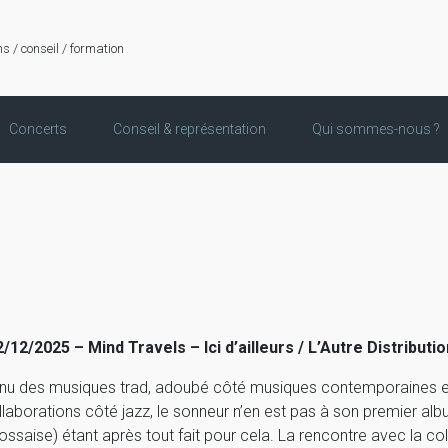
ns / conseil / formation
Concerts
Conseil & représentation
Qui sommes-nous ?
»
2/12/2025 – Mind Travels – Ici d’ailleurs / L’Autre Distributio
nu des musiques trad, adoubé côté musiques contemporaines e
llaborations côté jazz, le sonneur n’en est pas à son premier al
ossaise) étant après tout fait pour cela. La rencontre avec la co