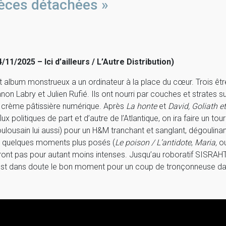
èces détachées »
4/11/2025 – Ici d’ailleurs / L’Autre Distribution)
t album monstrueux a un ordinateur à la place du cœur. Trois êt
non Labry et Julien Rufié. Ils ont nourri par couches et strates s
 crème pâtissière numérique. Après
La honte
et
David, Goliath e
flux politiques de part et d’autre de l’Atlantique, on ira faire 
oulousain lui aussi) pour un H&M tranchant et sanglant, dégoulin
s quelques moments plus posés (
Le poison / L’antidote
,
Maria,
o
ront pas pour autant moins intenses. Jusqu’au roboratif SISRAHTA
est dans doute le bon moment pour un coup de tronçonneuse dans