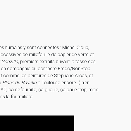
res humains y sont connectés : Michel Cloup,
uccessives ce millefeuille de papier de verre et
t Godzilla
, premiers extraits buvant la tasse des
un tour en compagnie du compère Fredo/NonStop
ant comme les peintures de Stéphane Arcas, et
u
Place du Ravelin
à Toulouse encore…) n’en
C, ça défouraille, ça gueule, ça parle trop, mais
 la fourmilière.