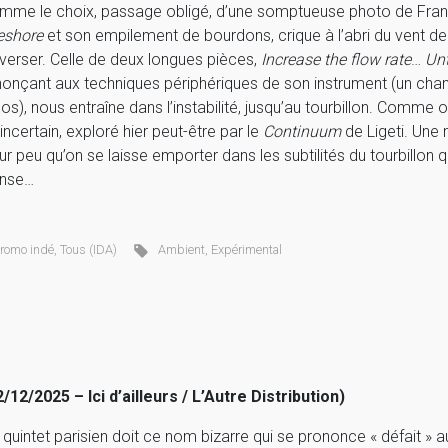
mme le choix, passage obligé, d’une somptueuse photo de Francis M
eshore
et son empilement de bourdons, crique à l’abri du vent de
averser. Celle de deux longues pièces,
Increase the flow rate
…
Unt
nonçant aux techniques périphériques de son instrument (un ch
los), nous entraîne dans l’instabilité, jusqu’au tourbillon. Comme 
incertain, exploré hier peut-être par le
Continuum
de Ligeti. Une
ur peu qu’on se laisse emporter dans les subtilités du tourbillon q
anse…
romo indé
,
Tous (IDA)
Ambient
,
Expérimental
2/12/2025 – Ici d’ailleurs / L’Autre Distribution)
 quintet parisien doit ce nom bizarre qui se prononce « défait » 