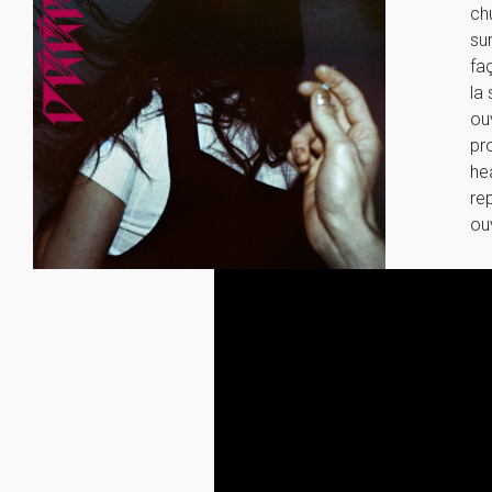
ch
su
faç
la
ou
pr
he
re
ou