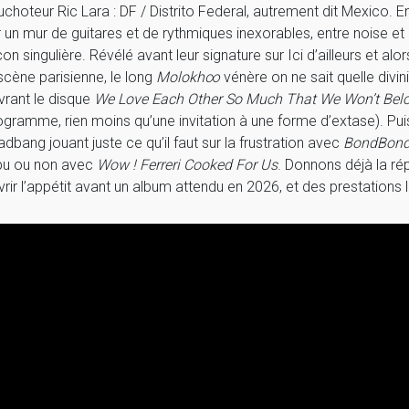
uchoteur Ric Lara : DF / Distrito Federal, autrement dit Mexico. En
r un mur de guitares et de rythmiques inexorables, entre noise et 
on singulière. Révélé avant leur signature sur Ici d’ailleurs et alo
 scène parisienne, le long
Molokh∞
vénère on ne sait quelle divin
vrant le disque
We Love Each Other So Much That We Won’t Bel
ogramme, rien moins qu’une invitation à une forme d’extase). Puis
adbang jouant juste ce qu’il faut sur la frustration avec
BondBon
pu ou non avec
Wow ! Ferreri Cooked For Us
. Donnons déjà la rép
vrir l’appétit avant un album attendu en 2026, et des prestations l