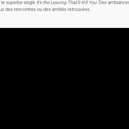
r le superbe single
It’s the Leaving That’ll Kill You
. Des ambiances
ux des rencontres ou des amitiés retrouvées…