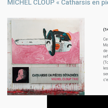
MICHEL CLOUP « Catharsis en pi
(1
Ce
Ma
de
re
(T
le
se
c’