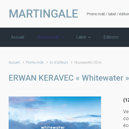
Skip to main content
MARTINGALE
Promo indé / label / éditio
Accueil
Promo indé
Label
Editions
Accueil
Promo indé
Ici d'ailleurs
Nouveautés (IDA)
ERWAN KERAVEC « Whitewater 
(1
Ve
co
éc