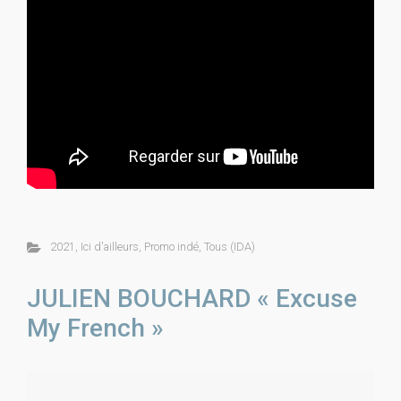
2021
,
Ici d'ailleurs
,
Promo indé
,
Tous (IDA)
JULIEN BOUCHARD « Excuse
My French »