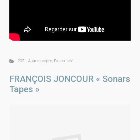
2021
,
Autres projets
,
Promo indé
FRANÇOIS JONCOUR « Sonars
Tapes »