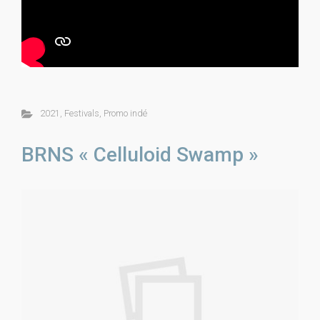
2021
,
Festivals
,
Promo indé
BRNS « Celluloid Swamp »