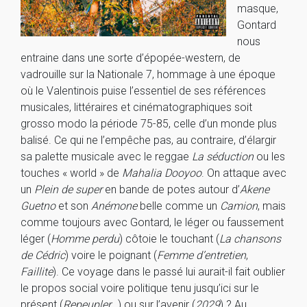
masque,
Gontard
nous
entraine dans une sorte d’épopée-western, de
vadrouille sur la Nationale 7, hommage à une époque
où le Valentinois puise l’essentiel de ses références
musicales, littéraires et cinématographiques soit
grosso modo la période 75-85, celle d’un monde plus
balisé. Ce qui ne l’empêche pas, au contraire, d’élargir
sa palette musicale avec le reggae
La séduction
ou les
touches « world » de
Mahalia Dooyoo
. On attaque avec
un
Plein de super
en bande de potes autour d’
Akene
Guetno
et son
Anémone
belle comme un
Camion
, mais
comme toujours avec Gontard, le léger ou faussement
léger (
Homme perdu
) côtoie le touchant (
La chansons
de Cédric
) voire le poignant (
Femme d’entretien
,
Faillite
). Ce voyage dans le passé lui aurait-il fait oublier
le propos social voire politique tenu jusqu’ici sur le
présent (
Repeupler
…) ou sur l’avenir (
2029
) ? Au