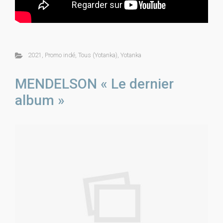
2021
,
Promo indé
,
Tous (Yotanka)
,
Yotanka
MENDELSON « Le dernier
album »