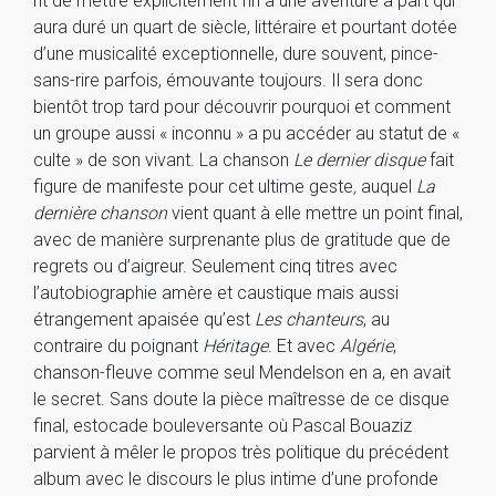
nt de mettre explicitement fin à une aventure à part qui
aura duré un quart de siècle, littéraire et pourtant dotée
d’une musicalité exceptionnelle, dure souvent, pince-
sans-rire parfois, émouvante toujours. Il sera donc
bientôt trop tard pour découvrir pourquoi et comment
un groupe aussi « inconnu » a pu accéder au statut de «
culte » de son vivant. La chanson
Le dernier disque
fait
figure de manifeste pour cet ultime geste
,
auquel
La
dernière chanson
vient quant à elle mettre un point final,
avec de manière surprenante plus de gratitude que de
regrets ou d’aigreur. Seulement cinq titres avec
l’autobiographie amère et caustique mais aussi
étrangement apaisée qu’est
Les chanteurs
, au
contraire du poignant
Héritage
. Et avec
Algérie
,
chanson-fleuve comme seul Mendelson en a, en avait
le secret. Sans doute la pièce maîtresse de ce disque
final, estocade bouleversante où Pascal Bouaziz
parvient à mêler le propos très politique du précédent
album avec le discours le plus intime d’une profonde