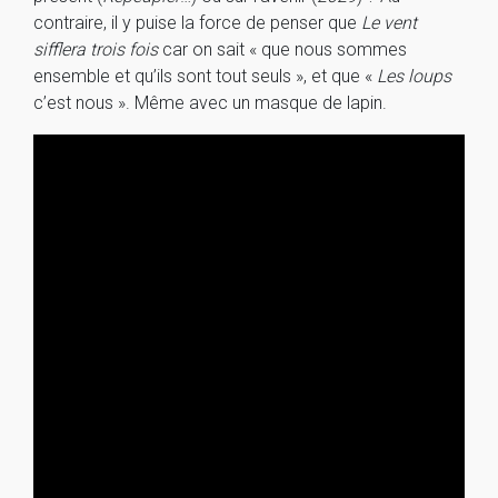
contraire, il y puise la force de penser que
Le vent
sifflera trois fois
car on sait « que nous sommes
ensemble et qu’ils sont tout seuls », et que «
Les loups
c’est nous ». Même avec un masque de lapin.