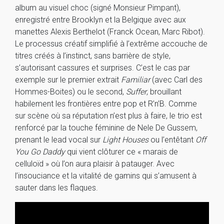
album au visuel choc (signé Monsieur Pimpant),
enregistré entre Brooklyn et la Belgique avec aux
manettes Alexis Berthelot (Franck Ocean, Marc Ribot).
Le processus créatif simplifié à l’extrême accouche de
titres créés à l’instinct, sans barrière de style,
s’autorisant cassures et surprises. C’est le cas par
exemple sur le premier extrait
Familiar
(avec Carl des
Hommes-Boites) ou le second,
Suffer
, brouillant
habilement les frontières entre pop et R’n’B. Comme
sur scène où sa réputation n’est plus à faire, le trio est
renforcé par la touche féminine de Nele De Gussem,
prenant le lead vocal sur
Light Houses
ou l’entêtant
Off
You Go Daddy
qui vient clôturer ce « marais de
celluloïd » où l’on aura plaisir à patauger. Avec
l’insouciance et la vitalité de gamins qui s’amusent à
sauter dans les flaques.