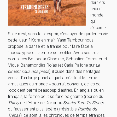
derniers
feux d’un
monde
qui
s’éteint ?
Si ce n’est, sans faux espoir, d’essayer de garder en vie
cette lueur ? Kora en main, Yann Tambour nous
propose la danse et la transe pour faire face à
l’apocalypse qui semble se profiler. Avec ses trois
complices Boubacar Cissokho, Sébastien Forrester et
Miguel Bahamondès-Rojas (et Carla Pallone sur
Le
ciment sous nos pieds
), il puise dans des héritages
venus d’un large panel auquel après tout le terme
« musiques du monde » pourrait convenir, celles de
l’occident parmi beaucoup d’autres. En anglais ou en
français, la forme peut se faire poignante (reprise du
Thiely
de L’Etoile de Dakar ou
Sparks Turn To Stone
)
ou faussement plus légère (irrésistible
Rumba du
Trépas
), ce sont là les chroniques de temps étranges,