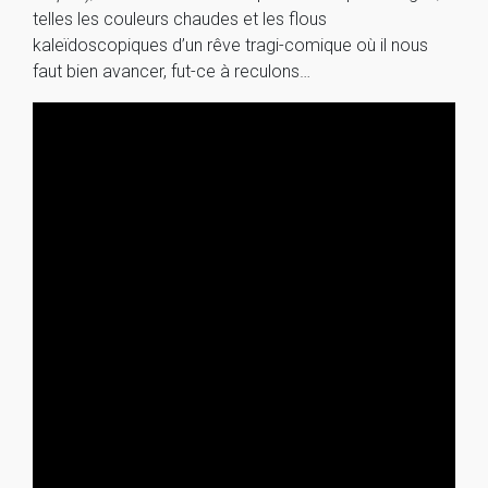
telles les couleurs chaudes et les flous
kaleïdoscopiques d’un rêve tragi-comique où il nous
faut bien avancer, fut-ce à reculons…