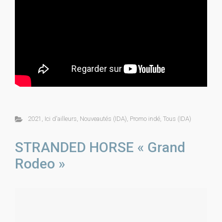
2021
,
Ici d'ailleurs
,
Nouveautés (IDA)
,
Promo indé
,
Tous (IDA)
STRANDED HORSE « Grand
Rodeo »