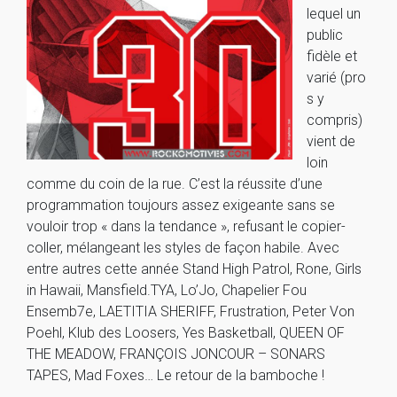
lequel un
public
fidèle et
varié (pro
s y
compris)
vient de
loin
comme du coin de la rue. C’est la réussite d’une
programmation toujours assez exigeante sans se
vouloir trop « dans la tendance », refusant le copier-
coller, mélangeant les styles de façon habile. Avec
entre autres cette année Stand High Patrol, Rone, Girls
in Hawaii, Mansfield.TYA, Lo’Jo, Chapelier Fou
Ensemb7e, LAETITIA SHERIFF, Frustration, Peter Von
Poehl, Klub des Loosers, Yes Basketball, QUEEN OF
THE MEADOW, FRANÇOIS JONCOUR – SONARS
TAPES, Mad Foxes… Le retour de la bamboche !