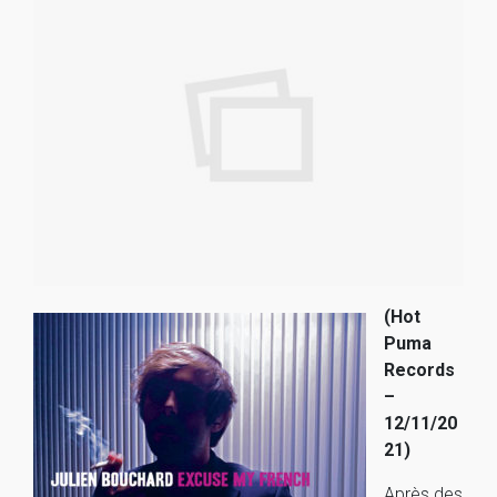
(Hot
Puma
Records
–
12/11/20
21)
Après des