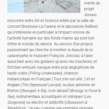
ments du
projet
Sonars
,
rencontre entre Art et Science initiée par la salle de
concert Brestoise La Carène et le laboratoire BeBest,
qui s’intéresse en particulier à l’impact sonore de
l’activité humaine sur des fonds marins qui sont loin
d’être le monde du silence. Au service d’un propos
passionnant qui cherche à montrer
la beauté de la
catastrophe
, le musicien François Joncour, à l’aise
aussi bien avec les guitares qu’avec les machines, et
fort bien entouré, navigue entre pop anglophone de
haute volée (
Pilling Underwater
), chanson
mélancolique en Français (
Tout s’en est allé
…) et en
Anglais (
The Depressed Larvae
), ou plus aérienne en
Breton (
Skarigañ A Ra
), rock abrasif (
Biology Is Food &
Sex
), instrumentaux acoustiques et oniriques (
Les
Gorgones
) ou electro et addictifs (
Obsession &
Repetition
). Un peu comme une première plongée,