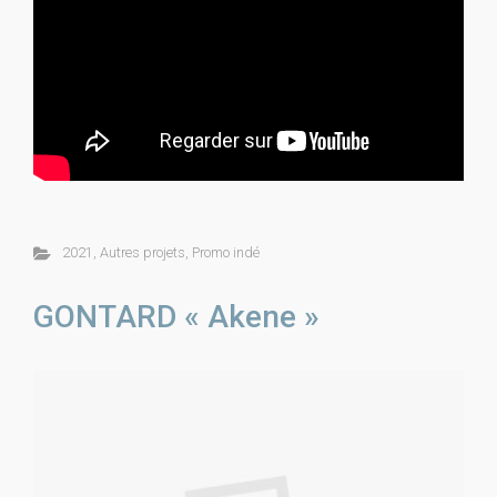
2021
,
Autres projets
,
Promo indé
GONTARD « Akene »