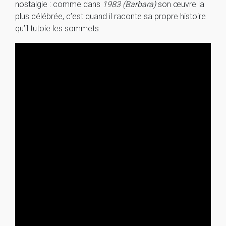
nostalgie : comme dans
1983 (Barbara)
son œuvre la
plus célébrée, c’est quand il raconte sa propre histoire
qu’il tutoie les sommets.