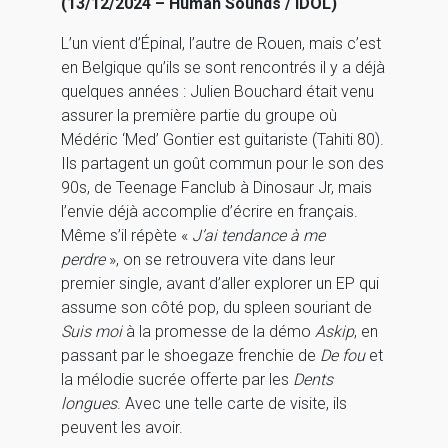
(13/12/2024 – Human Sounds / IDOL)
L’un vient d’Épinal, l’autre de Rouen, mais c’est
en Belgique qu’ils se sont rencontrés il y a déjà
quelques années : Julien Bouchard était venu
assurer la première partie du groupe où
Médéric ‘Med’ Gontier est guitariste (Tahiti 80).
Ils partagent un goût commun pour le son des
90s, de Teenage Fanclub à Dinosaur Jr, mais
l’envie déjà accomplie d’écrire en français.
Même s’il répète «
J’ai tendance à me
perdre
», on se retrouvera vite dans leur
premier single, avant d’aller explorer un EP qui
assume son côté pop, du spleen souriant de
Suis moi
à la promesse de la démo
Askip
, en
passant par le shoegaze frenchie de
De fou
et
la mélodie sucrée offerte par les
Dents
longues
. Avec une telle carte de visite, ils
peuvent les avoir.