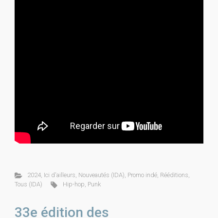
2024
,
Ici d'ailleurs
,
Nouveautés (IDA)
,
Promo indé
,
Rééditions
,
Tous (IDA)
Hip-hop
,
Punk
33e édition des