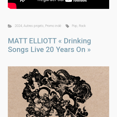
2024
,
Autres projets
,
Promo indé
Pop
,
Rock
MATT ELLIOTT « Drinking
Songs Live 20 Years On »