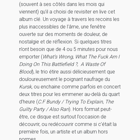
(souvent à ses côtés dans les mois qui
viennent) qu’il a choisi de revisiter en live cet
album clé. Un voyage à travers les recoins les
plus inaccessibles de l’âme, une fenêtre
ouverte sur des moments de douleur, de
nostalgie et de réflexion. Si quelques titres
n’ont besoin que de 4 ou 5 minutes pour nous
emporter (
What’s Wrong
,
What The Fuck Am I
Doing On This Battlefield ?
,
A Waste Of
Blood
), le trio étire aussi délicieusement que
douloureusement le poignant naufrage du
Kursk
, ou enchaine comme parfois en concert
deux titres pour les emmener au-delà du quart
d’heure (
C.F Bundy / Trying To Explain
,
The
Guilty Party / Also Ran
). Hors format peut-
être, ce disque est surtout l’occasion de
découvrir, ou redécouvrir comme si c’était la
première fois, un artiste et un album hors
normes.