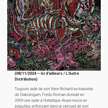
(08/11/2024 – Ici d’ailleurs / L’Autre
Distribution)
Toujours aidé de son frère Richard ex-bassiste
de Diabologum, Frédo Roman donnait en
2009 une suite à l’initiatique
Road movie en
béquilles
, enfonçant dans le cercueil de son