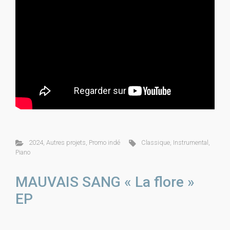
2024
,
Autres projets
,
Promo indé
Classique
,
Instrumental
,
Piano
MAUVAIS SANG « La flore »
EP