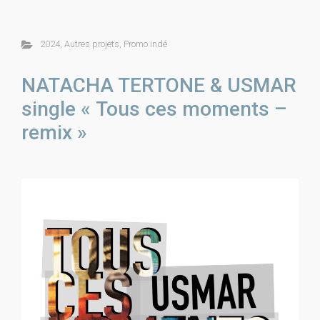
2024
,
Autres projets
,
Promo indé
NATACHA TERTONE & USMAR
single « Tous ces moments –
remix »