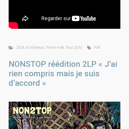
2024
,
Ici d'ailleurs
,
Promo indé
,
Tous (IDA)
Folk
NONSTOP réédition 2LP « J’ai
rien compris mais je suis
d’accord »