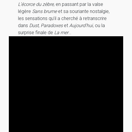
L’écorce du zèbre
, en passant par la valse
légère
Sans brume
et sa souriante nostalgie,
les sensations qu’il a cherché à retranscrire
dans
Dust
,
Paradoxes
et
Aujourd’hui
, ou la
surprise finale de
La mer
…