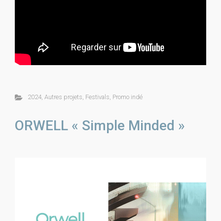
2024
,
Autres projets
,
Festivals
,
Promo indé
ORWELL « Simple Minded »