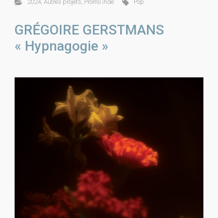
2024
,
Autres projets
,
Promo indé
Pop
GRÉGOIRE GERSTMANS
« Hypnagogie »