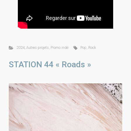
2024
,
Autres projets
,
Promo indé
Pop
,
Rock
STATION 44 « Roads »