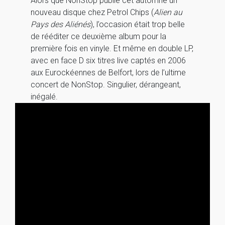
Alors que NonStop publie cet automne un
nouveau disque chez Petrol Chips (
Alien au
Pays des Aliénés
), l’occasion était trop belle
de rééditer ce deuxième album pour la
première fois en vinyle. Et même en double LP,
avec en face D six titres live captés en 2006
aux Eurockéennes de Belfort, lors de l’ultime
concert de NonStop. Singulier, dérangeant,
inégalé.