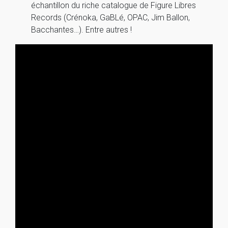
échantillon du riche catalogue de Figure Libres
Records (Crénoka, GaBLé, OPAC, Jim Ballon,
Bacchantes…). Entre autres !