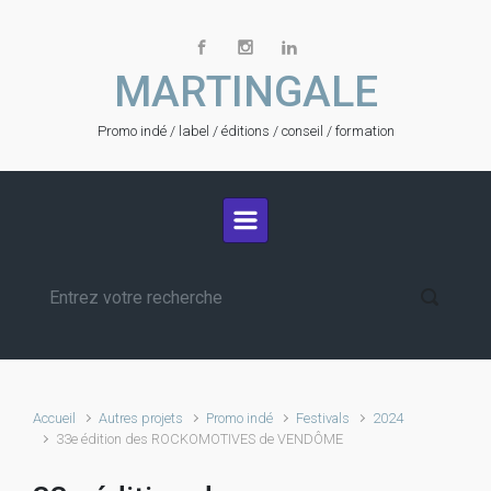
Skip to main content
MARTINGALE
Promo indé / label / éditions / conseil / formation
Accueil
Autres projets
Promo indé
Festivals
2024
33e édition des ROCKOMOTIVES de VENDÔME