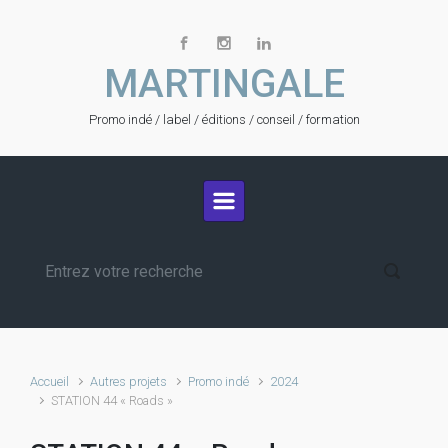
Skip to main content
MARTINGALE
Promo indé / label / éditions / conseil / formation
Accueil
Autres projets
Promo indé
2024
STATION 44 « Roads »