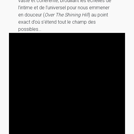
vaste et cohérente, brouillant les échelles de
l’intime et de l’universel pour nous emmener
en douceur (
Over The Shining Hill
) au point
exact d’où s’étend tout le champ des
possibles…