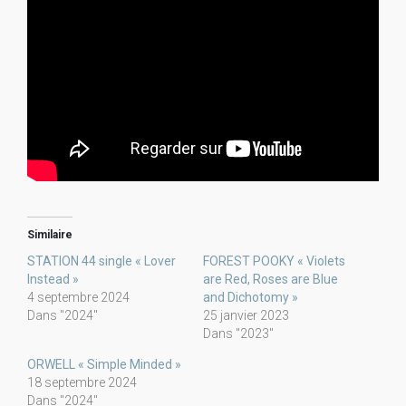
Similaire
STATION 44 single « Lover
FOREST POOKY « Violets
Instead »
are Red, Roses are Blue
4 septembre 2024
and Dichotomy »
Dans "2024"
25 janvier 2023
Dans "2023"
ORWELL « Simple Minded »
18 septembre 2024
Dans "2024"