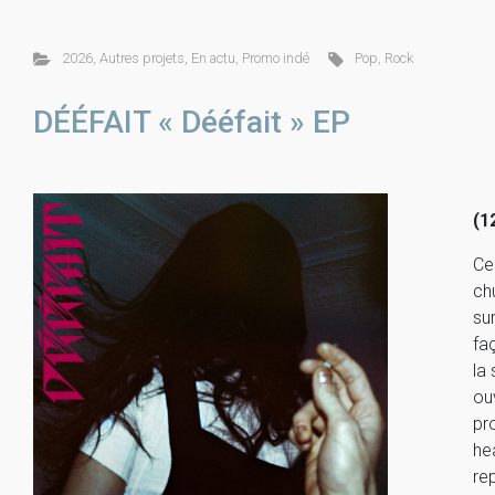
2026
,
Autres projets
,
En actu
,
Promo indé
Pop
,
Rock
DÉÉFAIT « Dééfait » EP
(1
Ce
ch
su
faç
la
ou
pr
he
re