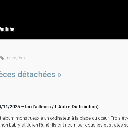
Noise
,
Rock
èces détachées »
4/11/2025 – Ici d’ailleurs / L’Autre Distribution)
t album monstrueux a un ordinateur à la place du cœur. Trois êt
non Labry et Julien Rufié. Ils ont nourri par couches et strates s