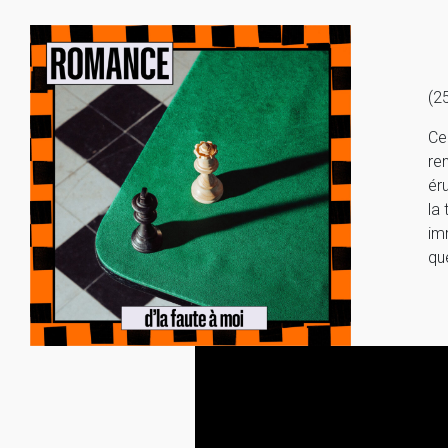
(2
Ce
re
ér
la
im
qu