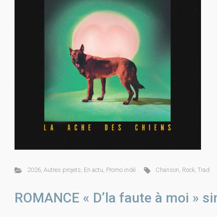
2026
,
Autres projets
,
En actu
,
Promo indé
Chanson
,
Rock
,
Trad
ROMANCE « D’la faute à moi » si