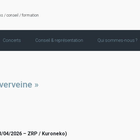
ns / conseil / formation
Concerts
Conseil & représentation
Qui sommes-nous ?
verveine »
3/04/2026 – ZRP / Kuroneko)