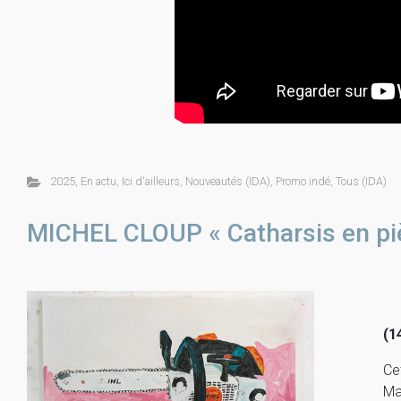
2025
,
En actu
,
Ici d'ailleurs
,
Nouveautés (IDA)
,
Promo indé
,
Tous (IDA)
MICHEL CLOUP « Catharsis en pi
(1
Ce
Ma