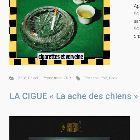
Ap
so
si
so
ch
2026
,
En actu
,
Promo indé
,
ZRP
Chanson
,
Pop
,
Rock
LA CIGUË « La ache des chiens »