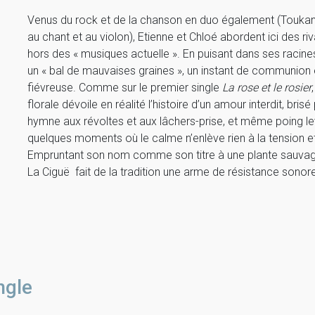
Venus du rock et de la chanson en duo également (Toukan T
au chant et au violon), Etienne et Chloé abordent ici des ri
hors des « musiques actuelle ». En puisant dans ses racine
un « bal de mauvaises graines », un instant de communion e
fiévreuse. Comme sur le premier single
La rose et le rosier
florale dévoile en réalité l’histoire d’un amour interdit, bri
hymne aux révoltes et aux lâchers-prise, et même poing l
quelques moments où le calme n’enlève rien à la tension et à
Empruntant son nom comme son titre à une plante sauvage
La Ciguë fait de la tradition une arme de résistance sonor
ngle