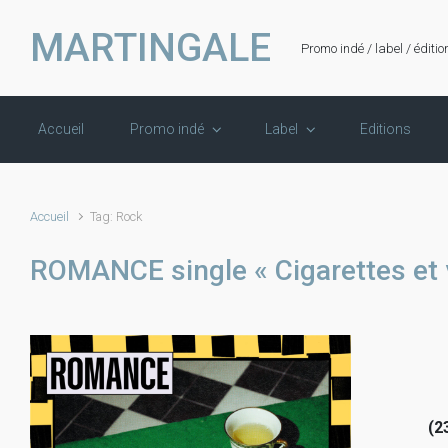
Skip to main content
MARTINGALE
Promo indé / label / éditio
Accueil
Promo indé
Label
Editions
Accueil
Tag: Rock
ROMANCE single « Cigarettes et 
(2