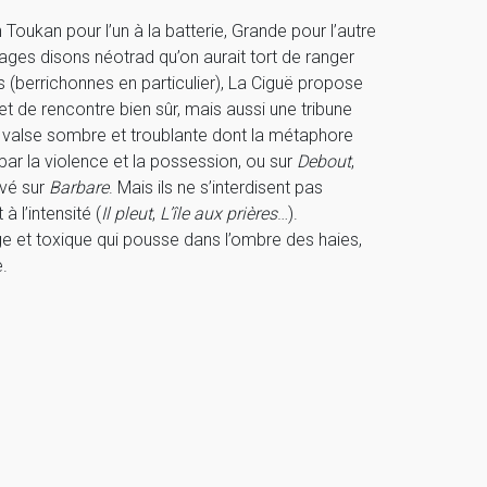
oukan pour l’un à la batterie, Grande pour l’autre
vages disons néotrad qu’on aurait tort de ranger
s (berrichonnes en particulier), La Ciguë propose
t de rencontre bien sûr, mais aussi une tribune
, valse sombre et troublante dont la métaphore
sé par la violence et la possession, ou sur
Debout
,
evé sur
Barbare
. Mais ils ne s’interdisent pas
 l’intensité (
Il pleut
,
L’île aux prières
…).
 et toxique qui pousse dans l’ombre des haies,
e.