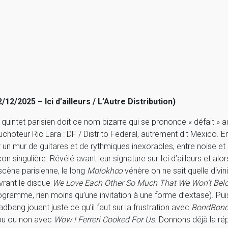
2/12/2025 – Ici d’ailleurs / L’Autre Distribution)
 quintet parisien doit ce nom bizarre qui se prononce « défait » 
uchoteur Ric Lara : DF / Distrito Federal, autrement dit Mexico. En
r un mur de guitares et de rythmiques inexorables, entre noise et 
on singulière. Révélé avant leur signature sur Ici d’ailleurs et alo
 scène parisienne, le long
Molokh∞
vénère on ne sait quelle divin
vrant le disque
We Love Each Other So Much That We Won’t Bel
ogramme, rien moins qu’une invitation à une forme d’extase). Puis
adbang jouant juste ce qu’il faut sur la frustration avec
BondBon
pu ou non avec
Wow ! Ferreri Cooked For Us
. Donnons déjà la rép