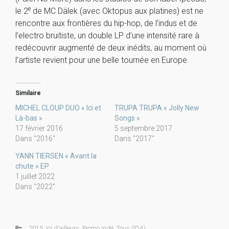
e
le 2
de MC Dälek (avec Oktopus aux platines) est ne
rencontre aux frontières du hip-hop, de l’indus et de
l’electro bruitiste, un double LP d’une intensité rare à
redécouvrir augmenté de deux inédits, au moment où
l’artiste revient pour une belle tournée en Europe.
Similaire
MICHEL CLOUP DUO « Ici et
TRUPA TRUPA « Jolly New
Là-bas »
Songs »
17 février 2016
5 septembre 2017
Dans "2016"
Dans "2017"
YANN TIERSEN « Avant la
chute » EP
1 juillet 2022
Dans "2022"
2015
,
Ici d'ailleurs
,
Promo indé
,
Tous (IDA)