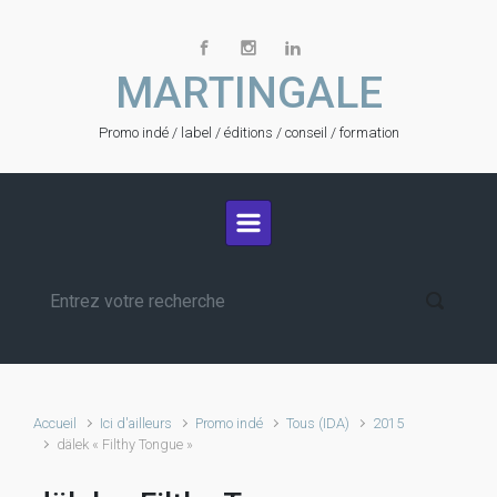
Skip to main content
MARTINGALE
Promo indé / label / éditions / conseil / formation
Accueil
Ici d'ailleurs
Promo indé
Tous (IDA)
2015
dälek « Filthy Tongue »