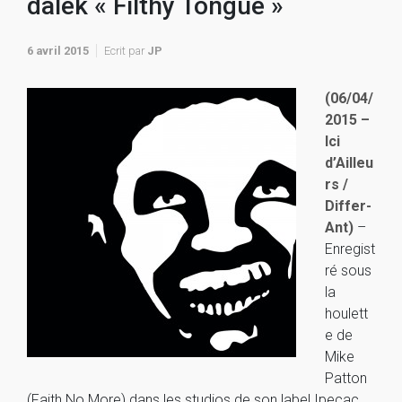
dälek « Filthy Tongue »
6 avril 2015
Ecrit par
JP
(06/04/
2015 –
Ici
d’Ailleu
rs /
Differ-
Ant)
–
Enregist
ré sous
la
houlett
e de
Mike
Patton
(Faith No More) dans les studios de son label Ipecac,