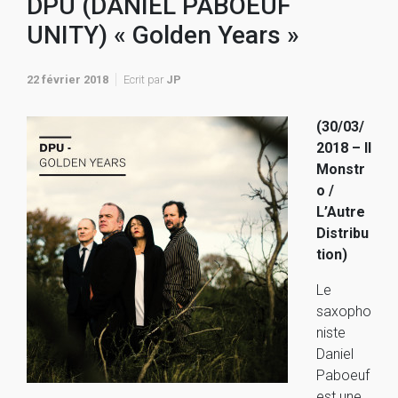
DPU (DANIEL PABOEUF
UNITY) « Golden Years »
22 février 2018
Ecrit par
JP
(30/03/
2018 – Il
Monstr
o /
L’Autre
Distribu
tion)
Le
saxopho
niste
Daniel
Paboeuf
est une