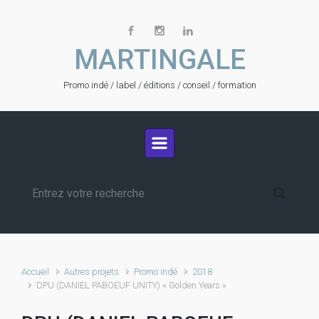
Skip to main content
MARTINGALE
Promo indé / label / éditions / conseil / formation
Accueil
Autres projets
Promo indé
2018
DPU (DANIEL PABOEUF UNITY) « Golden Years »