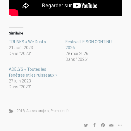
Similaire
TRUNKS « We Dust »
Festival LE SON CONTINU
21 août 2023
2026
Dans "2023"
28 mai 2026
Dans "2026"
ADÉLYS « Toutes les
fenêtres et les ruisseaux »
27 juin 2023
Dans "2023"
2018
,
Autres projets
,
Promo indé