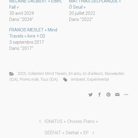
MELAINE DALIBERT « Eden,
MATTHIAS DELPLANQUE «
Fall »
Ô Seuil »
30 avril 2024
20 juillet 2022
Dans "2024"
Dans "2022"
FRANCIS MESLET « Mind
Travels » livre + CD
3 septembre 2017
Dans "2017"
2025
,
Collection Mind Travels
,
En actu
,
Ici d'ailleurs
,
Nouveautés
(IDA)
,
Promo indé
,
Tous (IDA)
Ambient
,
Expérimental
IGNATUS « Choses Piano »
DÉÉFAIT « Dééfait » EP