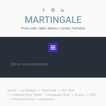
Skip to main content
MARTINGALE
Promo indé / label / éditions / conseil / formation
Accueil
Ici d'ailleurs
Promo indé
Tous (IDA)
Collection Mind Travels
Nouveautés (IDA)
En actu
2025
ERWAN KERAVEC « Whitewater »