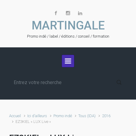
Skip to main content
MARTINGALE
Promo indé / label / éditions / conseil / formation
Accueil
Ici d'ailleurs
Promo indé
Tous (IDA)
2016
EZ3KIEL « LUX Live »