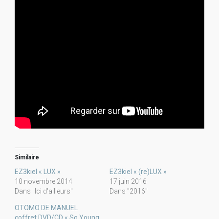
Similaire
EZ3kiel « LUX »
EZ3kiel « (re)LUX »
10 novembre 2014
17 juin 2016
Dans "Ici d'ailleurs"
Dans "2016"
OTOMO DE MANUEL
coffret DVD/CD « So Young