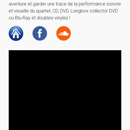
aventure et garder une trace de la performance sonore
et visuelle du quartet, CD, DVD, Longbox collector DVD
ou Blu-Ray et doubles-vinyles !