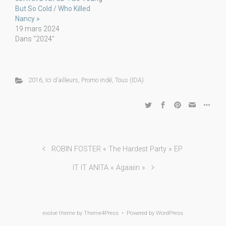
But So Cold / Who Killed
Nancy »
19 mars 2024
Dans "2024"
2016
,
Ici d'ailleurs
,
Promo indé
,
Tous (IDA)
ROBIN FOSTER « The Hardest Party » EP
IT IT ANITA « Agaaiin »
evolve
theme by Theme4Press • Powered by
WordPress