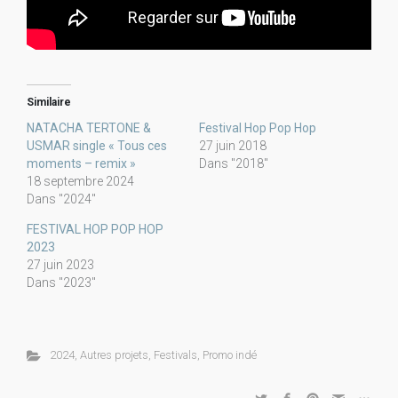
Similaire
NATACHA TERTONE &
Festival Hop Pop Hop
USMAR single « Tous ces
27 juin 2018
moments – remix »
Dans "2018"
18 septembre 2024
Dans "2024"
FESTIVAL HOP POP HOP
2023
27 juin 2023
Dans "2023"
2024
,
Autres projets
,
Festivals
,
Promo indé