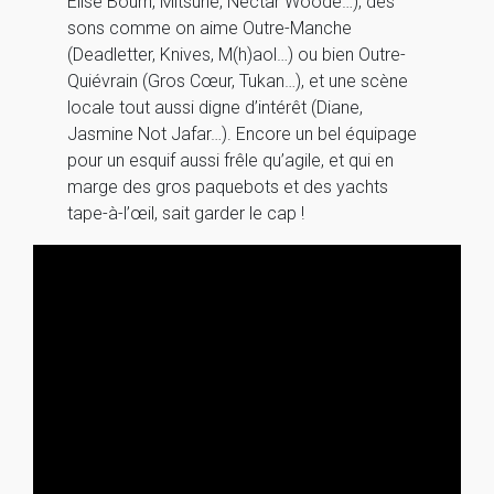
Elise Bourn, Mitsune, Nectar Woode…), des
sons comme on aime Outre-Manche
(Deadletter, Knives, M(h)aol…) ou bien Outre-
Quiévrain (Gros Cœur, Tukan…), et une scène
locale tout aussi digne d’intérêt (Diane,
Jasmine Not Jafar…). Encore un bel équipage
pour un esquif aussi frêle qu’agile, et qui en
marge des gros paquebots et des yachts
tape-à-l’œil, sait garder le cap !