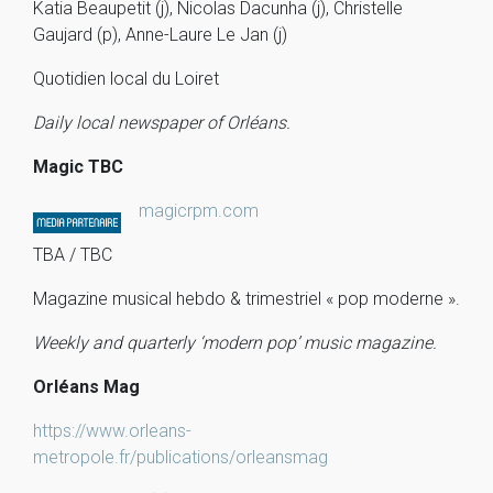
Katia Beaupetit (j), Nicolas Dacunha (j), Christelle
Gaujard (p), Anne-Laure Le Jan (j)
Quotidien local du Loiret
Daily local newspaper of Orléans.
Magic TBC
magicrpm.com
TBA / TBC
Magazine musical hebdo & trimestriel « pop moderne ».
Weekly and quarterly ‘modern pop’ music magazine.
Orléans Mag
https://www.orleans-
metropole.fr/publications/orleansmag