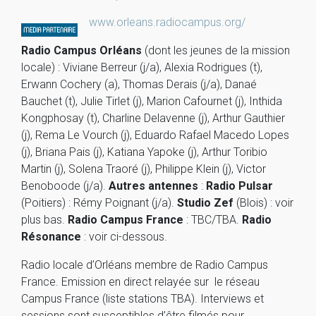
www.orleans.radiocampus.org/
Radio Campus Orléans
(dont les jeunes de la mission
locale) : Viviane Berreur (j/a), Alexia Rodrigues (t),
Erwann Cochery (a), Thomas Derais (j/a), Danaé
Bauchet (t), Julie Tirlet (j), Marion Cafournet (j), Inthida
Kongphosay (t), Charline Delavenne (j), Arthur Gauthier
(j), Rema Le Vourch (j), Eduardo Rafael Macedo Lopes
(j), Briana Pais (j), Katiana Yapoke (j), Arthur Toribio
Martin (j), Solena Traoré (j), Philippe Klein (j), Victor
Benoboode (j/a).
Autres antennes
:
Radio Pulsar
(Poitiers) : Rémy Poignant (j/a).
Studio Zef
(Blois) : voir
plus bas.
Radio Campus France
: TBC/TBA.
Radio
Résonance
: voir ci-dessous.
Radio locale d’Orléans membre de Radio Campus
France. Emission en direct relayée sur le réseau
Campus France (liste stations TBA). Interviews et
sessions sont susceptibles d’être filmés pour