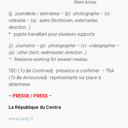
them know.
(j) : journaliste / animateur – (p) : photographe – (v) :
vidéaste – (a) : autre (technicien, webmaster,
direction…)
* : pigiste travaillant pour plusieurs supports
(j) : journalist – (p) : photographer – (v) : videographer –
(a) : other (tech, webmaster, direction…)
* : freelance working for several medias
TBC (
To Be Confimed
) : présence à confirmer – TBA
(
To Be Announced
) : représentants sur place à
déterminer
– PRESSE / PRESS –
La République du Centre
www.larep.fr