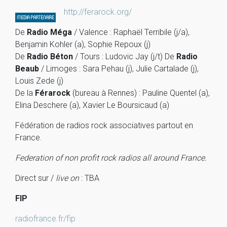
http://ferarock.org/
De
Radio Méga
/ Valence : Raphaël Terribile (j/a),
Benjamin Kohler (a), Sophie Repoux (j)
De
Radio Béton
/ Tours : Ludovic Jay (j/t) De
Radio
Beaub
/ Limoges : Sara Pehau (j), Julie Cartalade (j),
Louis Zede (j)
De la
Férarock
(bureau à Rennes) : Pauline Quentel (a),
Elina Deschere (a), Xavier Le Boursicaud (a)
Fédération de radios rock associatives partout en
France.
Federation of non profit rock radios all around France.
Direct sur /
live on
: TBA
FIP
radiofrance.fr/fip