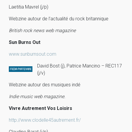
Laetitia Mavrel (j/p)
Webzine autour de l’actualité du rock britannique
British rock news web magazine
Sun Burns Out
www.sunburnsout.com
David Bost (j), Patrice Mancino – REC117
(j/v)
Webzine autour des musiques indé
Indie music web magazine.
Vivre Autrement Vos Loisirs
http://www.clodelle45autrement.fr/
Claudine Barat (j/p)