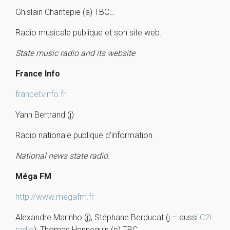
Ghislain Chantepie (a) TBC…
Radio musicale publique et son site web.
State music radio and its website
France Info
francetvinfo.fr
Yann Bertrand (j)
Radio nationale publique d’information.
National news state radio.
Méga FM
http://www.megafm.fr
Alexandre Marinho (j), Stéphane Berducat (j – aussi
C2L
radio
), Thomas Hennequin (p) TBC…