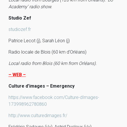
Academy’ radio show.
Studio Zef
studiozef.fr
Patrice Lecot (j), Sarah Léon (j)
Radio locale de Blois (60 km d’Orléans)
Local radio from Blois (60 km from Orléans).
– WEB –
Culture d’images – Emergency
https://www.facebook.com/Culture-dImages-
173998962780860
http://www.culturedimages.fr/
Frédéric Sadaune (j/v), Astrid Ducloux (j/v)