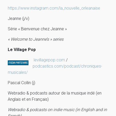
https://www.instagram.com/la_nouvelle_orleanaise
Jeanne (j/v)
Série « Bienvenue chez Jeanne »
« Welcome to Jeanne’s » series
Le Village Pop
levillagepop.com
/
podcastics.com/podcast/chroniques-
musicales/
Pascal Collin (j)
Webradio & podcasts autour de la musique indé (en
Anglais et en Français)
Webradio & podcasts on indie music (in English and in
French)