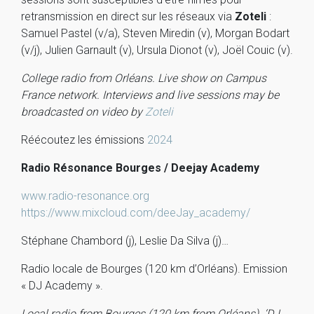
retransmission en direct sur les réseaux via
Zoteli
:
Samuel Pastel (v/a), Steven Miredin (v), Morgan Bodart
(v/j), Julien Garnault (v), Ursula Dionot (v), Joël Couic (v).
College radio from Orléans. Live show on Campus
France network. Interviews and live sessions may be
broadcasted on video by
Zoteli
Réécoutez les émissions
2024
Radio Résonance Bourges / Deejay Academy
www.radio-resonance.org
https://www.mixcloud.com/deeJay_academy/
Stéphane Chambord (j), Leslie Da Silva (j)…
Radio locale de Bourges (120 km d’Orléans). Emission
« DJ Academy ».
Local radio from Bourges (120 km from Orléans). ‘DJ