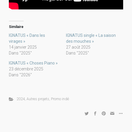
Similaire
IGNATUS « Dans les
IGNATUS single « La saison
virages »
des mouches »
14 janvier 2025
27 août 2025
Dans "2025"
Dans "2025"
IGNATUS « Choses Piano »
23 décembre 2025
Dans "2026"
2024
,
Autres projets
,
Promo indé