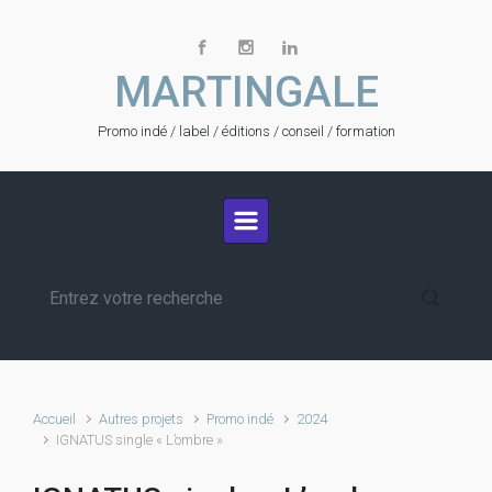
Skip to main content
MARTINGALE
Promo indé / label / éditions / conseil / formation
Accueil
Autres projets
Promo indé
2024
IGNATUS single « L’ombre »