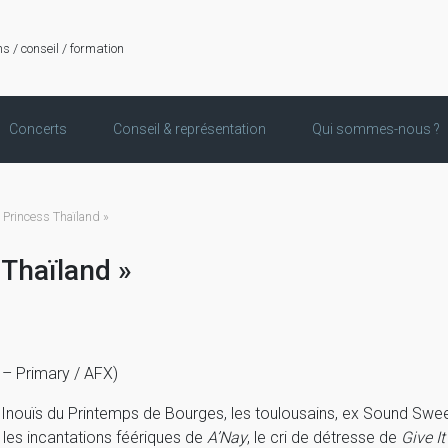
ns / conseil / formation
Concerts
Conseil & représentation
Qui sommes-nous ?
rincess Thaïland »
Thaïland »
– Primary / AFX)
Inouïs du Printemps de Bourges, les toulousains, ex Sound Sweet
e les incantations féériques de
A’Nay
, le cri de détresse de
Give I