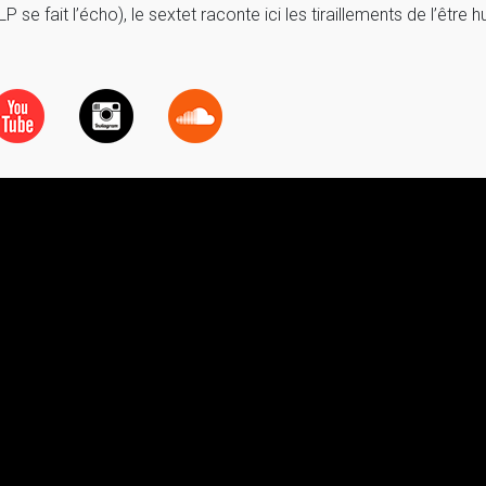
 se fait l’écho), le sextet raconte ici les tiraillements de l’être 