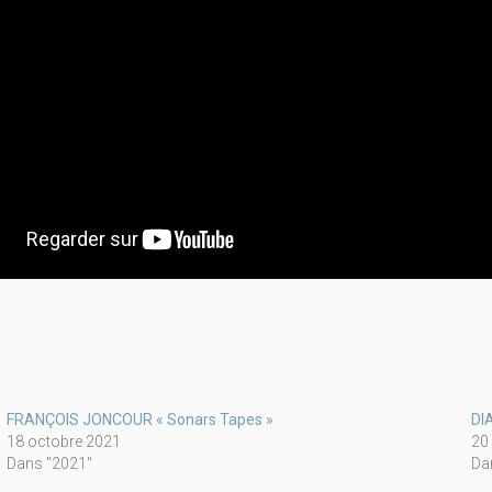
FRANÇOIS JONCOUR « Sonars Tapes »
DI
18 octobre 2021
20 
Dans "2021"
Da