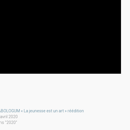
ABOLOGUM « La jeunesse est un art » réédition
avril 2020
ns "2020"