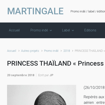
Skip to main content
MARTINGALE
Promo indé / label / éditio
Accueil
Promo indé
Label
Editions
Accueil
Autres projets
Promo indé
2018
PRINCESS THAÏLAND « P
PRINCESS THAÏLAND « Princess 
20 septembre 2018
Ecrit par
JP
(26/10/2018 
Repérés aux 
aérien : entr