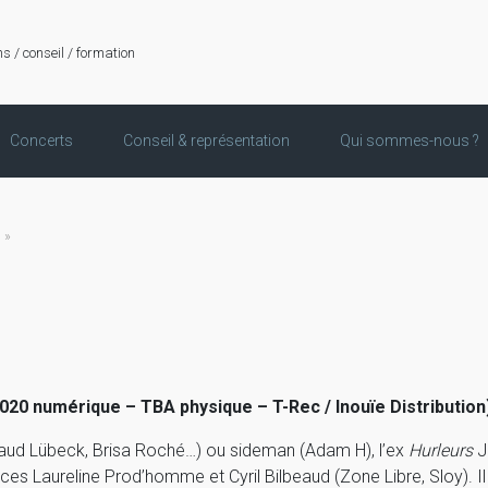
ns / conseil / formation
Concerts
Conseil & représentation
Qui sommes-nous ?
 »
020 numérique – TBA physique – T-Rec / Inouïe Distribution
aud Lübeck, Brisa Roché…) ou sideman (Adam H), l’ex
Hurleurs
J
es Laureline Prod’homme et Cyril Bilbeaud (Zone Libre, Sloy). Il