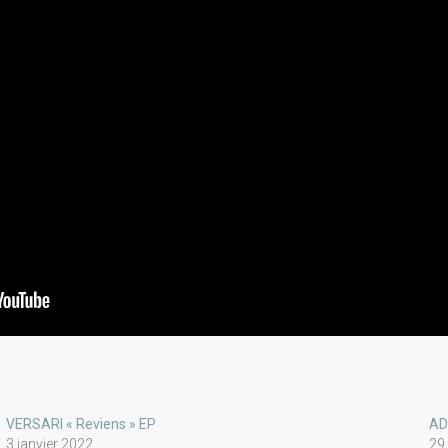
VERSARI « Reviens » EP
AD
3 janvier 2022
29 