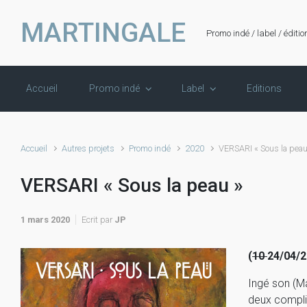
Skip to main content
MARTINGALE
Promo indé / label / éditio
Accueil
Promo indé
Label
Editions
Accueil
Autres projets
Promo indé
2020
VERSARI « Sous la peau
VERSARI « Sous la peau »
1 mars 2020
Ecrit par
JP
(
10
24/04/2
Ingé son (M
deux complic