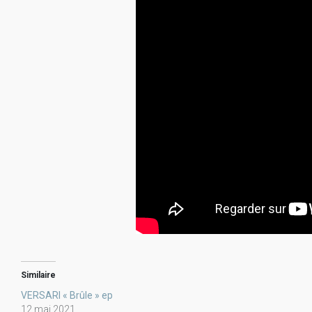
Similaire
VERSARI « Brûle » ep
12 mai 2021