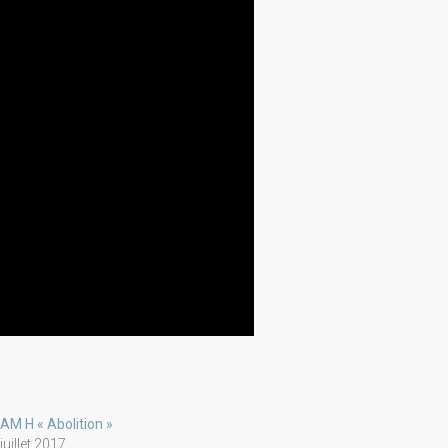
AM H « Abolition »
juillet 2017