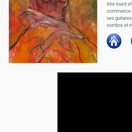
être lourd e
commence à l
ses guitare
sombre et i