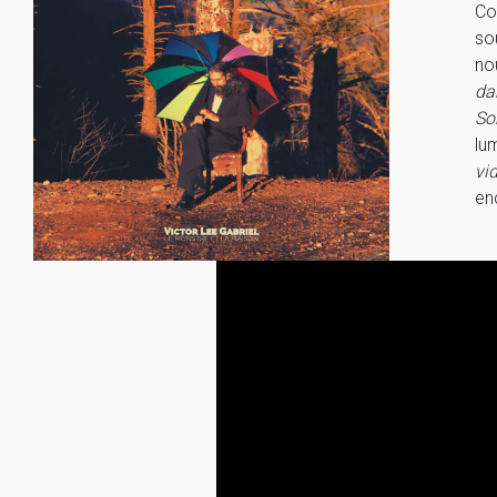
Co
so
no
da
So
lu
vi
en