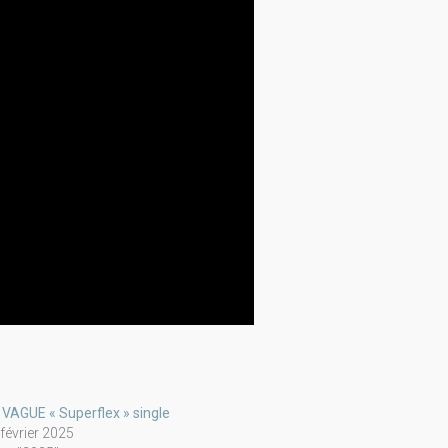
 VAGUE « Superflex » single
 février 2025