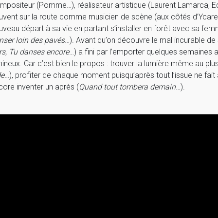
mpositeur (Pomme…), réalisateur artistique (Laurent Lamarca,
uvent sur la route comme musicien de scène (aux côtés d’Ycare e
uveau départ à sa vie en partant s’installer en forêt avec sa femm
nser loin des pavés
…). Avant qu’on découvre le mal incurable de
rs, Tu danses encore
…) a fini par l’emporter quelques semaines a
mineux. Car c’est bien le propos : trouver la lumière même au plus
de
…), profiter de chaque moment puisqu’après tout l’issue ne fait
core inventer un après (
Quand tout tombera demain
…).