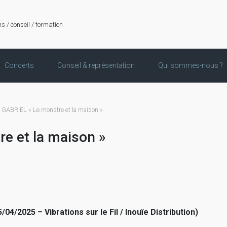
ns / conseil / formation
Concerts
Conseil & représentation
Qui sommes-nous ?
GABRIEL « Le monstre et la maison »
e et la maison »
5/04/2025 – Vibrations sur le Fil / Inouïe Distribution)