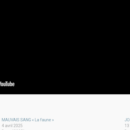
MAUVAIS SANG « La faune »
JO
4 avril 2025
13