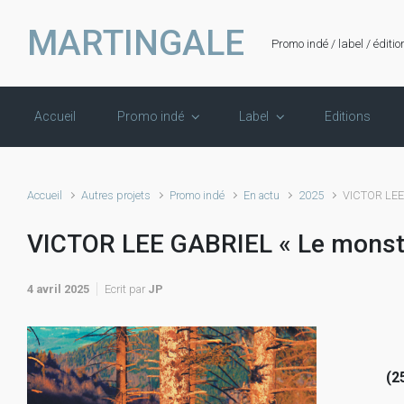
Skip to main content
MARTINGALE
Promo indé / label / éditio
Accueil
Promo indé
Label
Editions
Accueil
Autres projets
Promo indé
En actu
2025
VICTOR LEE 
VICTOR LEE GABRIEL « Le monstr
4 avril 2025
Ecrit par
JP
(2