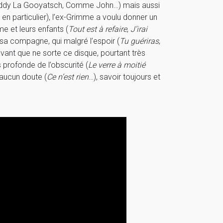
 Eddy La Gooyatsch, Comme John…) mais aussi
n particulier), l’ex-Grimme a voulu donner un
e et leurs enfants (
Tout est à refaire
,
J’irai
 sa compagne, qui malgré l’espoir (
Tu guériras
,
vant que ne sorte ce disque, pourtant très
 profonde de l’obscurité (
Le verre à moitié
 aucun doute (
Ce n’est rien
…), savoir toujours et