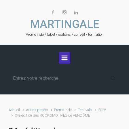
Skip to main content
MARTINGALE
Promo indé / label / éditions / conseil / formation
Accueil
Autres projets
Promo indé
Festivals
2025
34e édition des ROCKOMOTIVES de VENDÔME