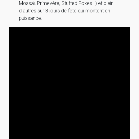
Mossaï, Primevère, Stuffed Foxes…) et plein
d’autres sur 8 jours de fête qui montent en
puissance.