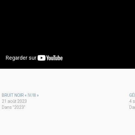
BRUIT NOIR « IV/III »
GÉ
21 août 2023
4 
Dans "2023"
Da