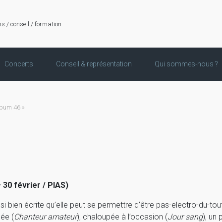
ns / conseil / formation
Concerts
Conseil & représentation
Qui sommes-nous ?
bum 46 »
 30 février / PIAS)
i bien écrite qu’elle peut se permettre d’être pas-electro-du-tout
dée (
Chanteur amateur
), chaloupée à l’occasion (
Jour sang
), un