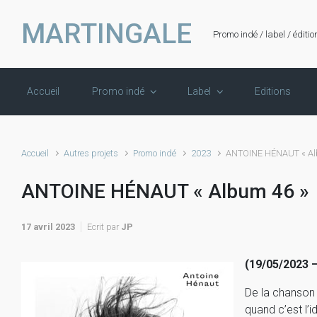
Skip to main content
MARTINGALE
Promo indé / label / éditio
Accueil
Promo indé
Label
Editions
Accueil
Autres projets
Promo indé
2023
ANTOINE HÉNAUT « Al
ANTOINE HÉNAUT « Album 46 »
17 avril 2023
Ecrit par
JP
(19/05/2023 –
De la chanson s
quand c’est l’i