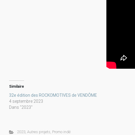
Similaire
32e édition des ROCKOMOTIVES de VENDÔME
4 septembre 2023
Dans "2023"
2023
,
Autres projets
,
Promo indé