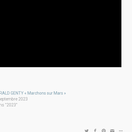
RALD GENTY « Marchons sur Mars »
septembre 2023
ns "2023"