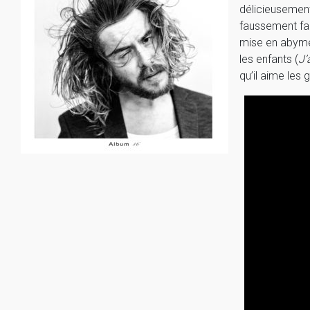
délicieusement
faussement fa
mise en aby
les enfants (
J’
qu’il aime les