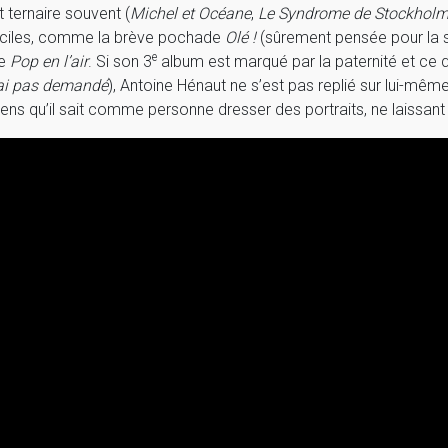
 ternaire souvent (
Michel et Océane
,
Le Syndrome de Stockholm,
ciles, comme la brève pochade
Olé !
(sûrement pensée pour la s
e
me
Pop en l’air
. Si son 3
album est marqué par la paternité et ce qu
ai pas demandé
), Antoine Hénaut ne s’est pas replié sur lui-même
 gens qu’il sait comme personne dresser des portraits, ne laissant