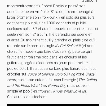
d’Uncom
monmenfrommars), Forest Pooky a passé son
adolescence en Ardèche. S’il a depuis emménagé à
Lyon, promené son « folk-punk » en solo sur plusieurs
continents pour plus de 1000 concerts et publié
quelques splits EP et autres recueils de reprise, c’est ici
e
seulement son 2
album. Il le défendra sur scène en
quartet. Du moins tant qu’il y prendra du plaisir, ce qu’il
raconte sur le premier single
If I Get Sick of It
(et son
clip sur le mode « que faire d’autre ? »), juste ce qu’il
faut d’anachronisme pop dans les chœurs et les
guitares gorgées d’accords majeurs pour mettre un
peu de soleil. Il sait aussi se faire plus tendre et un peu
crooner sur
Voice of Silence
,
Jojo
ou
Fog
voire
Crazy
Heart
, sans pour autant délaisser l’énergie (
The Ceiling
and the Floor
,
What You Gonna Do
), mais souvent
simple et pop (
Wallflower
,
I Know What Love Is
).
Chaleureux et attachant.