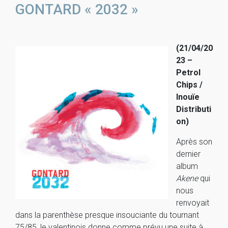
GONTARD « 2032 »
(21/04/20
23 –
Petrol
Chips /
Inouïe
Distributi
on)
Après son
dernier
album
Akene
qui
nous
renvoyait
dans la parenthèse presque insouciante du tournant
75/85, le valentinois donne comme prévu une suite à