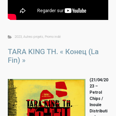
2023
,
Autres projets
,
Promo indé
TARA KING TH. « Конец (La
Fin) »
(21/04/20
23 –
Petrol
Chips /
Inouïe
Distributi