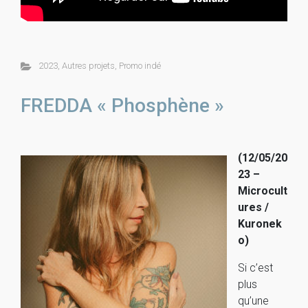
2023
,
Autres projets
,
Promo indé
FREDDA « Phosphène »
(12/05/20
23 –
Microcult
ures /
Kuronek
o)
Si c’est
plus
qu’une