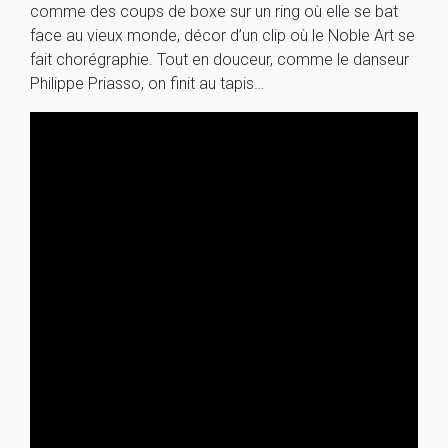
comme des coups de boxe sur un ring où elle se bat
face au vieux monde, décor d’un clip où le Noble Art se
fait chorégraphie. Tout en douceur, comme le danseur
Philippe Priasso, on finit au tapis…