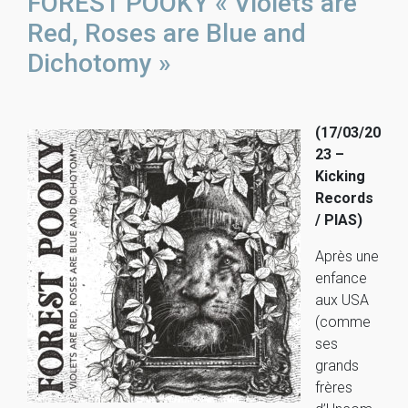
FOREST POOKY « Violets are
Red, Roses are Blue and
Dichotomy »
(17/03/20
23 –
Kicking
Records
/ PIAS)
Après une
enfance
aux USA
(comme
ses
grands
frères