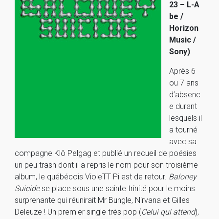
23 – L-A
be /
Horizon
Music /
Sony)
Après 6
ou 7 ans
d’absenc
e durant
lesquels il
a tourné
avec sa
compagne Klô Pelgag et publié un recueil de poésies
un peu trash dont il a repris le nom pour son troisième
album, le québécois VioleTT Pi est de retour.
Baloney
Suicide
se place sous une sainte trinité pour le moins
surprenante qui réunirait Mr Bungle, Nirvana et Gilles
Deleuze ! Un premier single très pop (
Celui qui attend
),