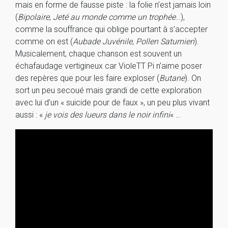
mais en forme de fausse piste : la folie n’est jamais loin
(
Bipolaire
,
Jeté au monde comme un trophée
…),
comme la souffrance qui oblige pourtant à s’accepter
comme on est (
Aubade Juvénile
,
Pollen Saturnien
).
Musicalement, chaque chanson est souvent un
échafaudage vertigineux car VioleTT Pi n’aime poser
des repères que pour les faire exploser (
Butane
). On
sort un peu secoué mais grandi de cette exploration
avec lui d’un « suicide pour de faux », un peu plus vivant
aussi : «
je vois des lueurs dans le noir infini
« …