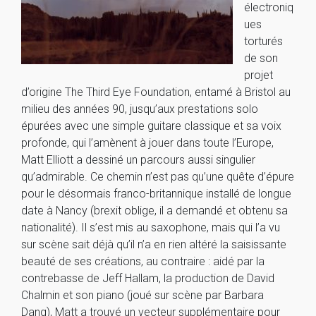
électroniq
ues
torturés
de son
projet
d’origine The Third Eye Foundation, entamé à Bristol au
milieu des années 90, jusqu’aux prestations solo
épurées avec une simple guitare classique et sa voix
profonde, qui l’amènent à jouer dans toute l’Europe,
Matt Elliott a dessiné un parcours aussi singulier
qu’admirable. Ce chemin n’est pas qu’une quête d’épure
pour le désormais franco-britannique installé de longue
date à Nancy (brexit oblige, il a demandé et obtenu sa
nationalité). Il s’est mis au saxophone, mais qui l’a vu
sur scène sait déjà qu’il n’a en rien altéré la saisissante
beauté de ses créations, au contraire : aidé par la
contrebasse de Jeff Hallam, la production de David
Chalmin et son piano (joué sur scène par Barbara
Dang), Matt a trouvé un vecteur supplémentaire pour