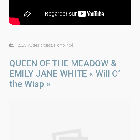
2023
,
Autres projets
,
Promo indé
QUEEN OF THE MEADOW &
EMILY JANE WHITE « Will O’
the Wisp »