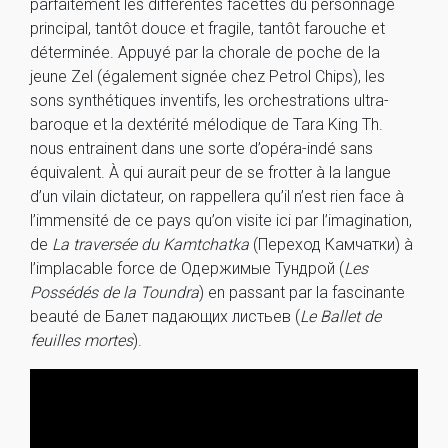
parfaitement les différentes facettes du personnage
principal, tantôt douce et fragile, tantôt farouche et
déterminée. Appuyé par la chorale de poche de la
jeune Zel (également signée chez Petrol Chips), les
sons synthétiques inventifs, les orchestrations ultra-
baroque et la dextérité mélodique de Tara King Th.
nous entrainent dans une sorte d’opéra-indé sans
équivalent. À qui aurait peur de se frotter à la langue
d’un vilain dictateur, on rappellera qu’il n’est rien face à
l’immensité de ce pays qu’on visite ici par l’imagination,
de
La traversée du Kamtchatka
(Переход Камчатки) à
l’implacable force de Одержимые Тундрой (
Les
Possédés de la Toundra
) en passant par la fascinante
beauté de Балет падающих листьев (
Le Ballet de
feuilles mortes
).