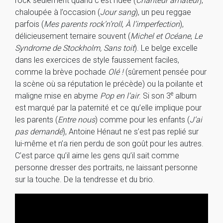
rock seulement quand c’est l’idée (
Chanteur amateur
),
chaloupée à l’occasion (
Jour sang
), un peu reggae
parfois (
Mes parents rock’n’roll
,
À l’imperfection
),
délicieusement ternaire souvent (
Michel et Océane
,
Le
Syndrome de Stockholm, Sans toit
). Le belge excelle
dans les exercices de style faussement faciles,
comme la brève pochade
Olé !
(sûrement pensée pour
la scène où sa réputation le précède) ou la poilante et
e
maligne mise en abyme
Pop en l’air
. Si son 3
album
est marqué par la paternité et ce qu’elle implique pour
les parents (
Entre nous
) comme pour les enfants (
J’ai
pas demandé
), Antoine Hénaut ne s’est pas replié sur
lui-même et n’a rien perdu de son goût pour les autres.
C’est parce qu’il aime les gens qu’il sait comme
personne dresser des portraits, ne laissant personne
sur la touche. De la tendresse et du brio.