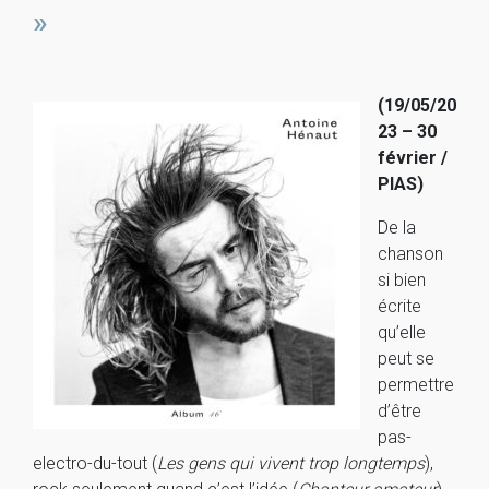
»
(19/05/20
23 – 30
février /
PIAS)
De la
chanson
si bien
écrite
qu’elle
peut se
permettre
d’être
pas-
electro-du-tout (
Les gens qui vivent trop longtemps
),