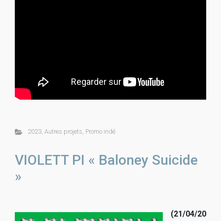
2023
,
Autres projets
,
Promo indé
VIOLETT PI « Baloney Suicide
»
(21/04/20