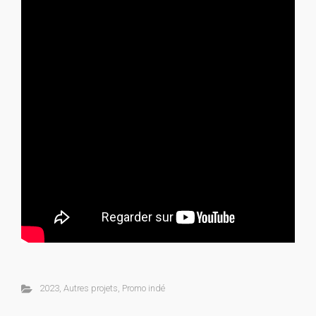
2023
,
Autres projets
,
Promo indé