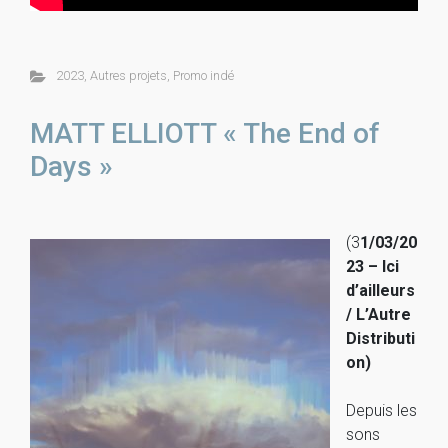
2023
,
Autres projets
,
Promo indé
MATT ELLIOTT « The End of
Days »
(3
1/03/20
23 – Ici
d’ailleurs
/ L’Autre
Distributi
on)
Depuis les
sons