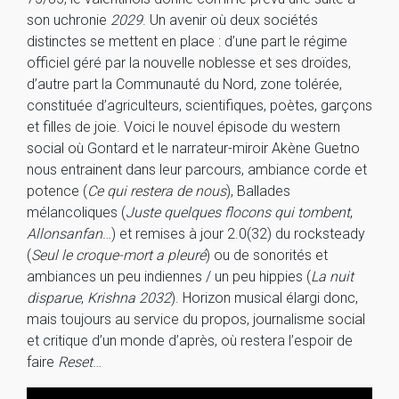
son uchronie
2029
. Un avenir où deux sociétés
distinctes se mettent en place : d’une part le régime
officiel géré par la nouvelle noblesse et ses droïdes,
d’autre part la Communauté du Nord, zone tolérée,
constituée d’agriculteurs, scientifiques, poètes, garçons
et filles de joie. Voici le nouvel épisode du western
social où Gontard et le narrateur-miroir Akène Guetno
nous entrainent dans leur parcours, ambiance corde et
potence (
Ce qui restera de nous
), Ballades
mélancoliques (
Juste quelques flocons qui tombent
,
Allonsanfan
…) et remises à jour 2.0(32) du rocksteady
(
Seul le croque-mort a pleuré
) ou de sonorités et
ambiances un peu indiennes / un peu hippies (
La nuit
disparue
,
Krishna 2032
). Horizon musical élargi donc,
mais toujours au service du propos, journalisme social
et critique d’un monde d’après, où restera l’espoir de
faire
Reset
…