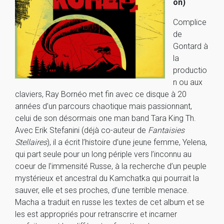
on)
Complice
de
Gontard à
la
productio
n ou aux
claviers, Ray Bornéo met fin avec ce disque à 20
années d’un parcours chaotique mais passionnant,
celui de son désormais one man band Tara King Th.
Avec Erik Stefanini (déjà co-auteur de
Fantaisies
Stellaires
), il a écrit l’histoire d’une jeune femme, Yelena,
qui part seule pour un long périple vers l’inconnu au
coeur de l’immensité Russe, à la recherche d’un peuple
mystérieux et ancestral du Kamchatka qui pourrait la
sauver, elle et ses proches, d’une terrible menace.
Macha a traduit en russe les textes de cet album et se
les est appropriés pour retranscrire et incarner