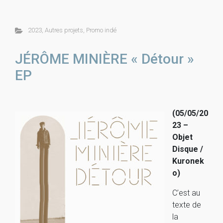
2023
,
Autres projets
,
Promo indé
JÉRÔME MINIÈRE « Détour »
EP
(05/05/20
23 –
Objet
Disque /
Kuronek
o)
C’est au
texte de
la