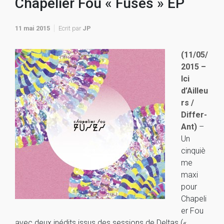
Chapelier Fou « Fuses » EP
11 mai 2015
Ecrit par
JP
(11/05/
2015 –
Ici
d’Ailleu
rs /
Differ-
Ant)
–
Un
cinquiè
me
maxi
pour
Chapeli
er Fou
avec deux inédits issus des sessions de Deltas («