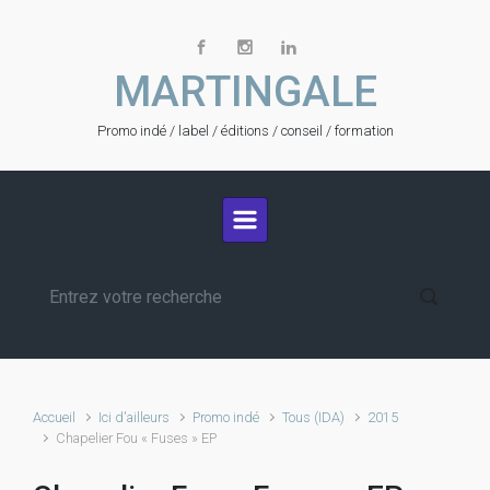
Skip to main content
MARTINGALE
Promo indé / label / éditions / conseil / formation
Accueil
Ici d'ailleurs
Promo indé
Tous (IDA)
2015
Chapelier Fou « Fuses » EP