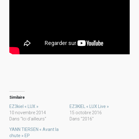
Similaire
EZ3kiel « LUX »
EZ3KIEL « LUX Live »
10 novembre 2014
15 octobre 2016
Dans "Ici d'ailleurs"
Dans "2016"
YANN TIERSEN « Avant la
chute » EP