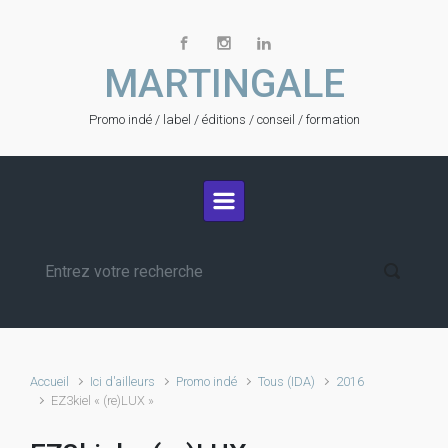
Skip to main content
MARTINGALE
Promo indé / label / éditions / conseil / formation
Accueil
Ici d'ailleurs
Promo indé
Tous (IDA)
2016
EZ3kiel « (re)LUX »