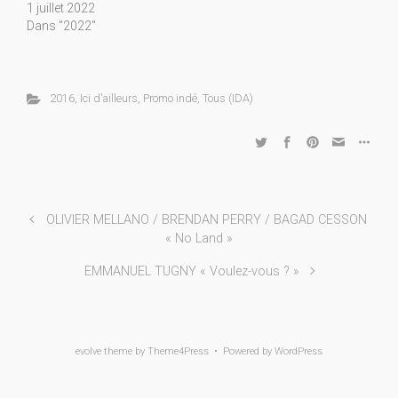
1 juillet 2022
Dans "2022"
2016
,
Ici d'ailleurs
,
Promo indé
,
Tous (IDA)
OLIVIER MELLANO / BRENDAN PERRY / BAGAD CESSON
« No Land »
EMMANUEL TUGNY « Voulez-vous ? »
evolve
theme by Theme4Press • Powered by
WordPress