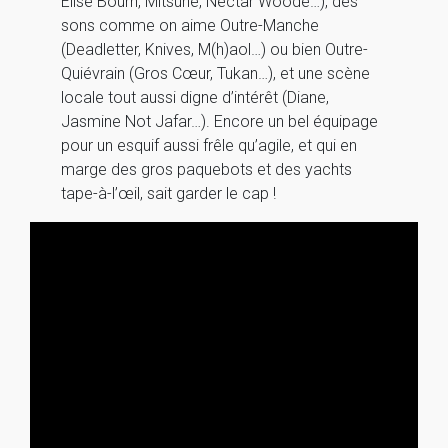
Elise Bourn, Mitsune, Nectar Woode…), des
sons comme on aime Outre-Manche
(Deadletter, Knives, M(h)aol…) ou bien Outre-
Quiévrain (Gros Cœur, Tukan…), et une scène
locale tout aussi digne d’intérêt (Diane,
Jasmine Not Jafar…). Encore un bel équipage
pour un esquif aussi frêle qu’agile, et qui en
marge des gros paquebots et des yachts
tape-à-l’œil, sait garder le cap !