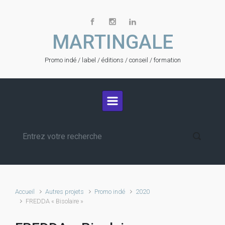
Skip to main content
MARTINGALE
Promo indé / label / éditions / conseil / formation
Accueil
Autres projets
Promo indé
2020
FREDDA « Bisolaire »