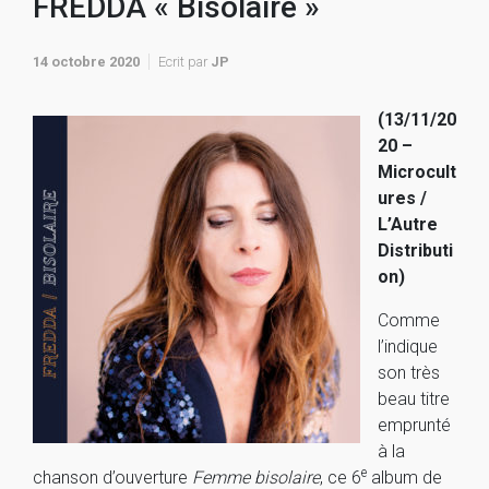
FREDDA « Bisolaire »
14 octobre 2020
Ecrit par
JP
(13/11/20
20 –
Microcult
ures /
L’Autre
Distributi
on)
Comme
l’indique
son très
beau titre
emprunté
à la
e
chanson d’ouverture
Femme bisolaire
, ce 6
album de