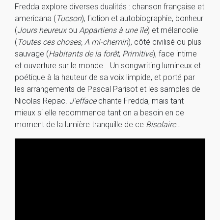
Fredda explore diverses dualités : chanson française et
americana (
Tucson
), fiction et autobiographie, bonheur
(
Jours heureux
ou
Appartiens à une île
) et mélancolie
(
Toutes ces choses, A mi-chemin
), côté civilisé ou plus
sauvage (
Habitants de la forêt
,
Primitive
), face intime
et ouverture sur le monde… Un songwriting lumineux et
poétique à la hauteur de sa voix limpide, et porté par
les arrangements de Pascal Parisot et les samples de
Nicolas Repac.
J’efface
chante Fredda, mais tant
mieux si elle recommence tant on a besoin en ce
moment de la lumière tranquille de ce
Bisolaire
…