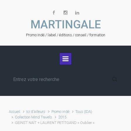
Skip to main content
MARTINGALE
Promo indé / label / éditions / conseil / formation
Accueil
Ici d'ailleurs
Promo indé
Tous (IDA)
Collection Mind Travels
2015
GEINS’T NAÏT + LAURENT PETITGAND « Oublier »