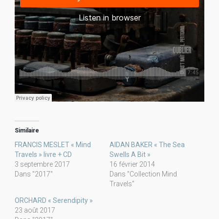
Similaire
FRANCIS MESLET « Mind
AIDAN BAKER « The Sea
Travels » livre + CD
Swells A Bit »
3 septembre 2017
16 février 2014
Dans "2017"
Dans "Collection Mind
Travels"
ORCHARD « Serendipity »
23 août 2017