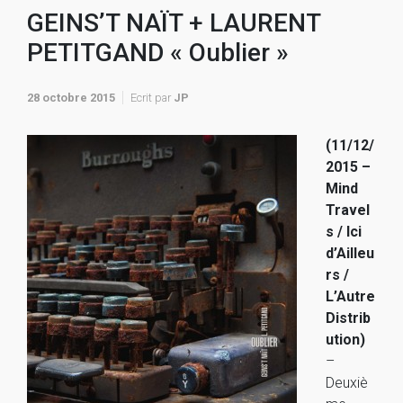
GEINS’T NAÏT + LAURENT
PETITGAND « Oublier »
28 octobre 2015
Ecrit par
JP
(11/12/
2015 –
Mind
Travel
s / Ici
d’Ailleu
rs /
L’Autre
Distrib
ution)
–
Deuxiè