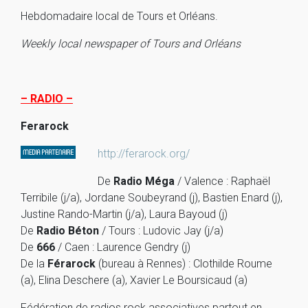
Hebdomadaire local de Tours et Orléans.
Weekly local newspaper of Tours and Orléans
– RADIO –
Ferarock
http://ferarock.org/
De
Radio Méga
/ Valence : Raphaël
Terribile (j/a), Jordane Soubeyrand (j), Bastien Enard (j),
Justine Rando-Martin (j/a), Laura Bayoud (j)
De
Radio Béton
/ Tours : Ludovic Jay (j/a)
De
666
/ Caen : Laurence Gendry (j)
De la
Férarock
(bureau à Rennes) : Clothilde Roume
(a), Elina Deschere (a), Xavier Le Boursicaud (a)
Fédération de radios rock associatives partout en