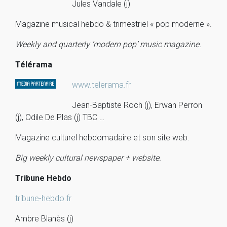
Jules Vandale (j)
Magazine musical hebdo & trimestriel « pop moderne ».
Weekly and quarterly ‘modern pop’ music magazine.
Télérama
www.telerama.fr
Jean-Baptiste Roch (j), Erwan Perron
(j), Odile De Plas (j) TBC …
Magazine culturel hebdomadaire et son site web.
Big weekly cultural newspaper + website.
Tribune Hebdo
tribune-hebdo.fr
Ambre Blanès (j)