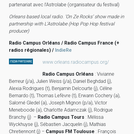
partenariat avec l’Astrolabe (organisateur du festival)
Orleans based local radio. ‘On Ze Rocks’ show made in
partnership with L’Astrolabe (Hop Pop Hop festival
producer)
Radio Campus Orléans / Radio Campus France (+
radios régionales) /
IndieRe
www.orleans.radiocampus.org/
Radio Campus Orléans
: Vivianne
Berreur (j/a), Julien Weiss (j/a), Daniel Beghdad (j),
Alexia Rodrigues (t), Benjamin Delcourte (j), Céline
Bernardo (t), Thomas Lefèvre (t), Erwann Cochery (a),
Salomé Gledel (a), Joseph Mignon (p/a), Victor
Meneboode (a), Charlotte Adamczak (j), Rodrigue
Branchy (j) –
Radio Campus Tours
: Mélissa
Wyckhuyse (j), Sébastien Jacquelin (j), Mathias
Chretiennont (j) –
Campus FM Toulouse
: François