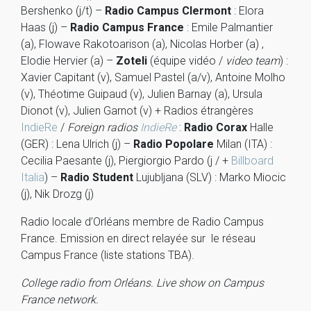
Bershenko (j/t) –
Radio Campus Clermont
: Elora
Haas (j) –
Radio Campus France
: Emile Palmantier
(a), Flowave Rakotoarison (a), Nicolas Horber (a) ,
Elodie Hervier (a) –
Zoteli
(équipe vidéo /
video team
) :
Xavier Capitant (v), Samuel Pastel (a/v), Antoine Molho
(v), Théotime Guipaud (v), Julien Barnay (a), Ursula
Dionot (v), Julien Garnot (v) + Radios étrangères
IndieRe
/
Foreign radios
IndieRe
:
Radio Corax
Halle
(GER) : Lena Ulrich (j) –
Radio Popolare
Milan (ITA) :
Cecilia Paesante (j), Piergiorgio Pardo (j / +
Billboard
Italia
) –
Radio Student
Lujubljana (SLV) : Marko Miocic
(j), Nik Drozg (j)
Radio locale d’Orléans membre de Radio Campus
France. Emission en direct relayée sur le réseau
Campus France (liste stations TBA).
College radio from Orléans. Live show on Campus
France network.