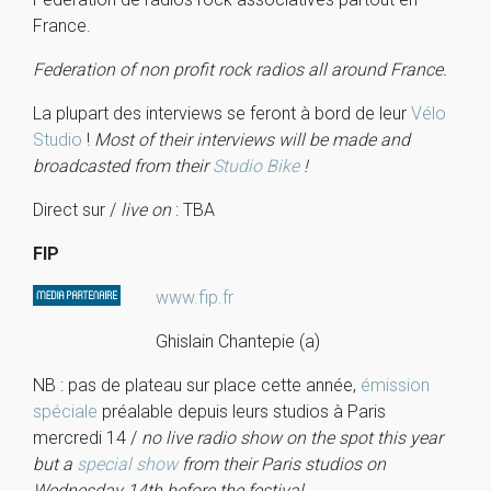
France.
Federation of non profit rock radios all around France.
La plupart des interviews se feront à bord de leur
Vélo
Studio
!
Most of their interviews will be made and
broadcasted from their
Studio Bike
!
Direct sur /
live on
: TBA
FIP
www.fip.fr
Ghislain Chantepie (a)
NB : pas de plateau sur place cette année,
émission
spéciale
préalable depuis leurs studios à Paris
mercredi 14 /
no live radio show on the spot this year
but a
special show
from their Paris studios on
Wednesday 14th before the festival