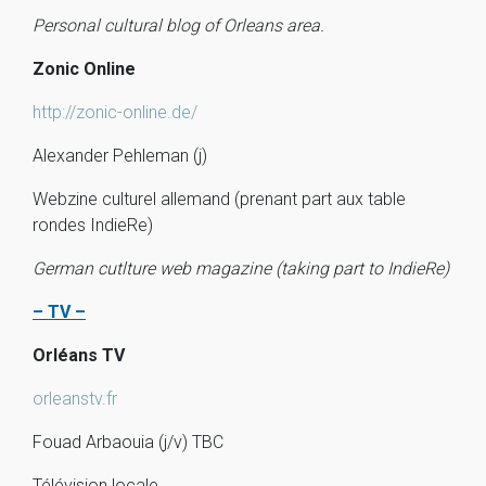
Personal cultural blog of Orleans area.
Zonic Online
http://zonic-online.de/
Alexander Pehleman (j)
Webzine culturel allemand (prenant part aux table
rondes IndieRe)
German cutlture web magazine (taking part to IndieRe)
– TV –
Orléans TV
orleanstv.fr
Fouad Arbaouia (j/v) TBC
Télévision locale.