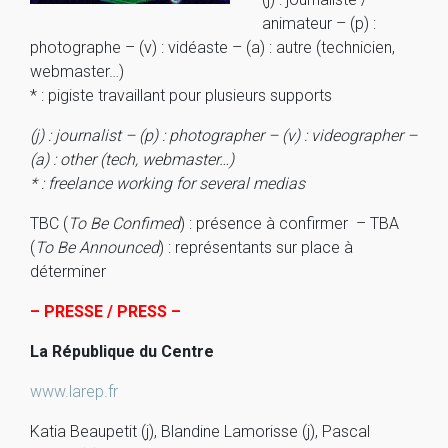
animateur – (p) :
photographe – (v) : vidéaste – (a) : autre (technicien,
webmaster…)
* : pigiste travaillant pour plusieurs supports
(j) : journalist – (p) : photographer – (v) : videographer –
(a) : other (tech, webmaster…)
* : freelance working for several medias
TBC (
To Be Confimed
) : présence à confirmer – TBA
(
To Be Announced
) : représentants sur place à
déterminer
– PRESSE / PRESS –
La République du Centre
www.larep.fr
Katia Beaupetit (j), Blandine Lamorisse (j), Pascal