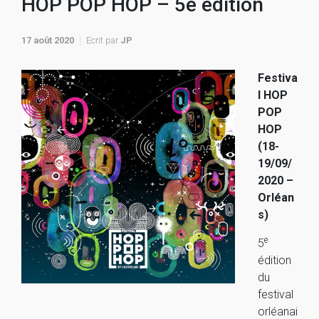
HOP POP HOP – 5e édition
17 août 2020
Ecrit par
JP
Festiva
l HOP
POP
HOP
(18-
19/09/
2020 –
Orléan
s)
e
5
édition
du
festival
orléanai