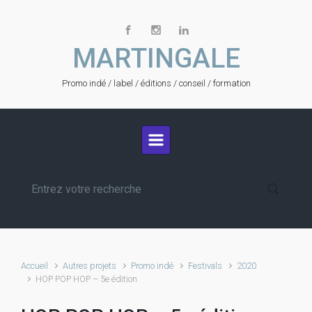
Skip to main content
MARTINGALE
Promo indé / label / éditions / conseil / formation
Accueil
Autres projets
Promo indé
Festivals
2020
HOP POP HOP – 5e édition