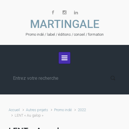
Skip to main content
MARTINGALE
Promo indé / label / éditions / conseil / formation
Accueil
Autres projets
Promo indé
2022
LENT « Au galop »