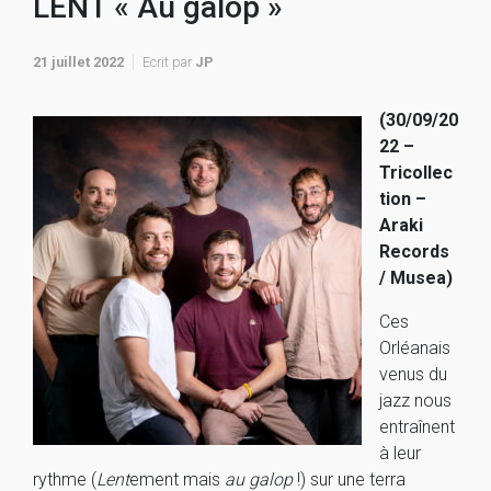
LENT « Au galop »
21 juillet 2022
Ecrit par
JP
(30/09/20
22 –
Tricollec
tion –
Araki
Records
/ Musea)
Ces
Orléanais
venus du
jazz nous
entraînent
à leur
rythme (
Lent
ement mais
au galop
!) sur une terra