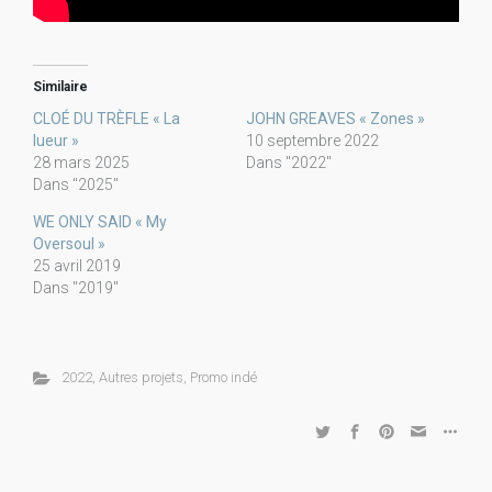
Similaire
CLOÉ DU TRÈFLE « La
JOHN GREAVES « Zones »
lueur »
10 septembre 2022
28 mars 2025
Dans "2022"
Dans "2025"
WE ONLY SAID « My
Oversoul »
25 avril 2019
Dans "2019"
2022
,
Autres projets
,
Promo indé