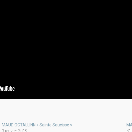
MAUD OCTALLINN « Sainte Saucisse »
MA
3 janvier 2019
31