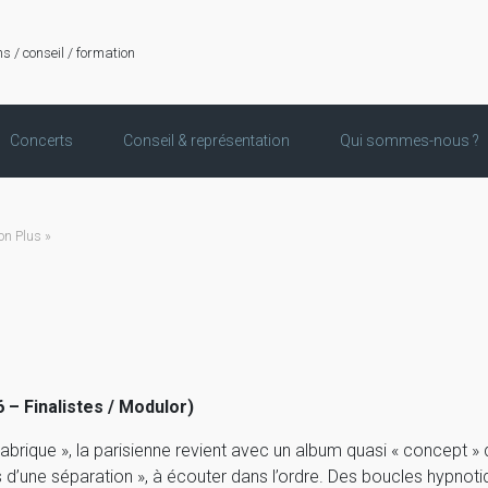
ns / conseil / formation
Concerts
Conseil & représentation
Qui sommes-nous ?
n Plus »
 – Finalistes / Modulor)
abrique », la parisienne revient avec un album quasi « concept » d
 d’une séparation », à écouter dans l’ordre. Des boucles hypnot