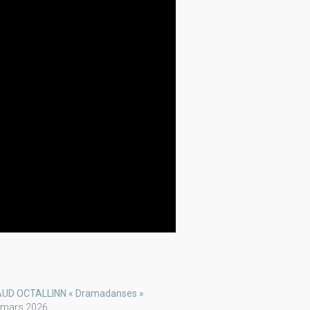
UD OCTALLINN « Dramadanses »
 mars 2026