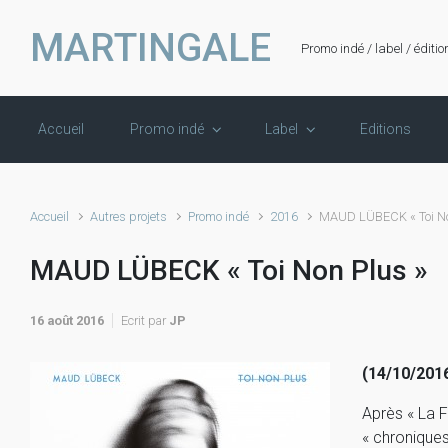
Skip to main content
MARTINGALE
Promo indé / label / éditio
Accueil
Promo indé
Label
Editions
Accueil
Autres projets
Promo indé
2016
MAUD LÜBECK « Toi No
MAUD LÜBECK « Toi Non Plus »
16 août 2016
Ecrit par
JP
(14/10/2016
Après « La F
« chroniques