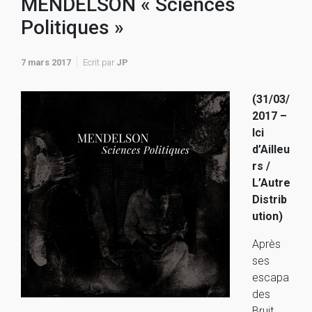
MENDELSON « Sciences
Politiques »
7 mars 2017
Ecrit par
JP
(31/03/
2017 –
Ici
d’Ailleu
rs /
L’Autre
Distrib
ution)
Après
ses
escapa
des
Bruit