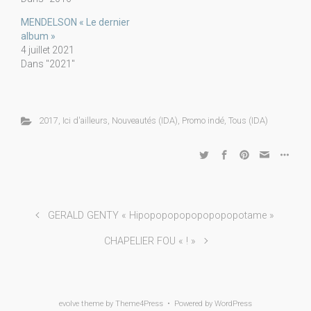
MENDELSON « Le dernier
album »
4 juillet 2021
Dans "2021"
2017
,
Ici d'ailleurs
,
Nouveautés (IDA)
,
Promo indé
,
Tous (IDA)
GERALD GENTY « Hipopopopopopopopopotame »
CHAPELIER FOU « ! »
evolve
theme by Theme4Press • Powered by
WordPress