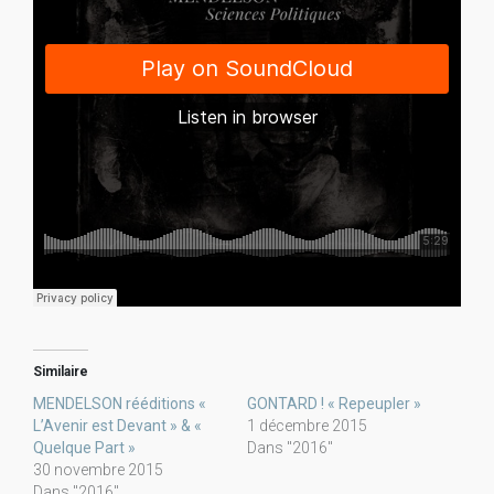
Similaire
MENDELSON rééditions «
GONTARD ! « Repeupler »
L’Avenir est Devant » & «
1 décembre 2015
Quelque Part »
Dans "2016"
30 novembre 2015
Dans "2016"