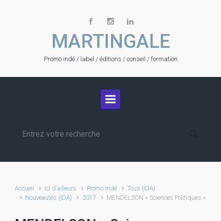
Skip to main content
MARTINGALE
Promo indé / label / éditions / conseil / formation
Accueil
Ici d'ailleurs
Promo indé
Tous (IDA)
Nouveautés (IDA)
2017
MENDELSON « Sciences Politiques »