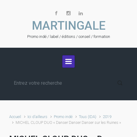
Skip to main content
MARTINGALE
Promo indé / label / éditions / conseil / formation
Accueil
Ici d'ailleurs
Promo indé
Tous (IDA)
2019
MICHEL CLOUP DUO « Danser Danser Danser sur les Ruines »