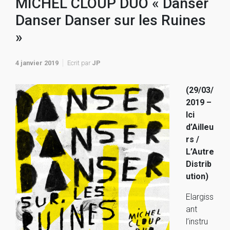
MICHEL CLOUP DUO « Danser
Danser Danser sur les Ruines
»
4 janvier 2019
Ecrit par
JP
(29/03/
2019 –
Ici
d’Ailleu
rs /
L’Autre
Distrib
ution)
Elargiss
ant
l’instru