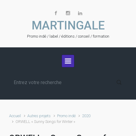
Skip to main content
MARTINGALE
Promo indé / label / éditions / conseil / formation
Accueil
Autres projets
Promo indé
2020
ORWELL « Sunny Songs for Winter »