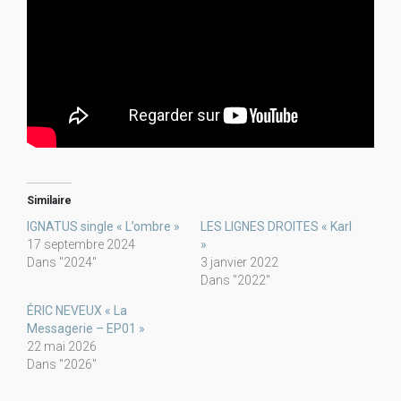
Similaire
IGNATUS single « L’ombre »
LES LIGNES DROITES « Karl
17 septembre 2024
»
Dans "2024"
3 janvier 2022
Dans "2022"
ÉRIC NEVEUX « La
Messagerie – EP01 »
22 mai 2026
Dans "2026"