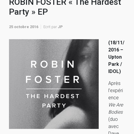
ROBIN FOSTER « The Hardest
Party » EP
25 octobre 2016
Ecrit par
JP
(18/11/
2016 –
Upton
Park /
IDOL)
Après
l’expéri
ence
We Are
Bodies
(duo
avec
Dave