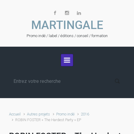
Skip to main content
MARTINGALE
Promo indé / label / éditions / conseil / formation
Accueil
Autres projets
Promo indé
2016
ROBIN FOSTER « The Hardest Party » EP