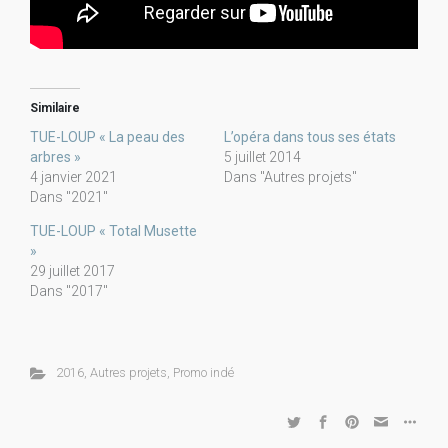
Similaire
TUE-LOUP « La peau des
L’opéra dans tous ses états
arbres »
5 juillet 2014
4 janvier 2021
Dans "Autres projets"
Dans "2021"
TUE-LOUP « Total Musette
»
29 juillet 2017
Dans "2017"
2016
,
Autres projets
,
Promo indé