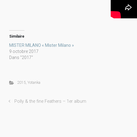
Similaire
MISTER MILANO « Mister Milano »
9 octobre 2017
Dans "2017"
2015
,
Yotanka
Polly & the fine Feathers – 1er album