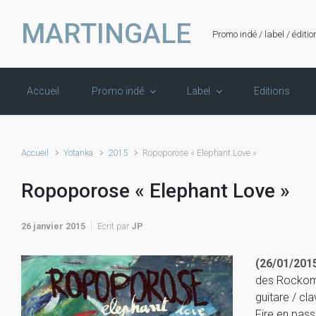
Skip to main content
MARTINGALE
Promo indé / label / éditio
Accueil
Promo indé
Label
Editions
Accueil
Yotanka
2015
Ropoporose « Elephant Love »
Ropoporose « Elephant Love »
26 janvier 2015
Ecrit par
JP
(26/01/201
des Rockomo
guitare / cl
Fire en pass