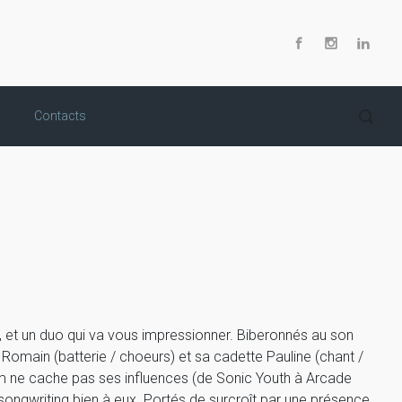
Contacts
s, et un duo qui va vous impressionner. Biberonnés au son
omain (batterie / choeurs) et sa cadette Pauline (chant /
lbum ne cache pas ses influences (de Sonic Youth à Arcade
n songwriting bien à eux. Portés de surcroît par une présence