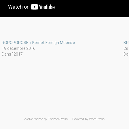
ROPOPOROSE « Kernel, Foreign Moons »
BR
19 décembre 2016
28
Dans "2017"
Da
evolve
theme by Theme4Press • Powered by
WordPress