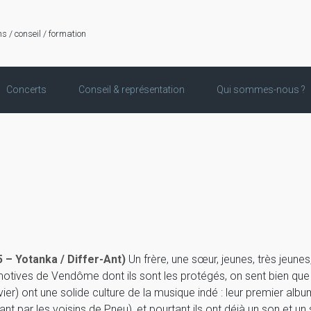
ns / conseil / formation
Concerts
Conseil & représentation
Qui sommes-nous ?
5 –
Yotanka
/
Differ-Ant
)
Un frère, une sœur, jeunes, très jeune
tives de Vendôme dont ils sont les protégés, on sent bien que R
avier) ont une solide culture de la musique indé : leur premier a
ant par les voisins de Pneu), et pourtant ils ont déjà un son et u