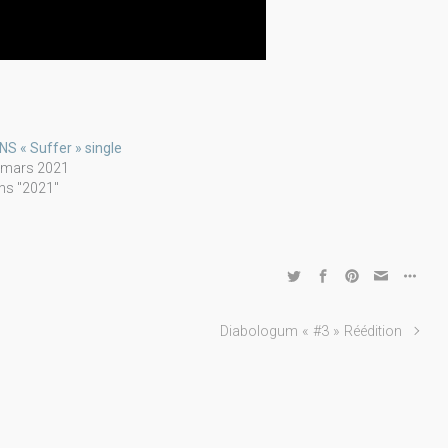
NS « Suffer » single
 mars 2021
ns "2021"
Diabologum « #3 » Réédition