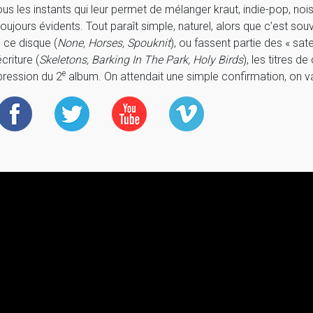
ous les instants qui leur permet de mélanger kraut, indie-pop, noise
oujours évidents. Tout paraît simple, naturel, alors que c’est souv
 ce disque (
None, Horses, Spouknit
), ou fassent partie des « sate
riture (
Skeletons, Barking In The Park, Holy Birds
), les titres 
e
 pression du 2
album. On attendait une simple confirmation, on va