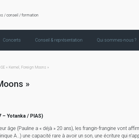
ns / conseil / formation
Concerts
Conseil & représentation
Qui sommes-nous ?
 « Kernel, Foreign Moons »
Moons »
 – Yotanka / PIAS)
eur âge (Pauline a « déjà » 20 ans), les frangin-frangine vont af
inique A…) une capacité rare à avoir un son, une écriture qui n’ap