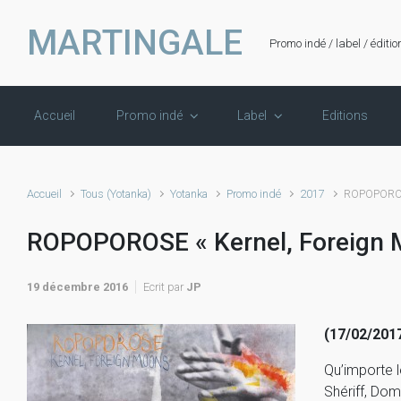
Skip to main content
MARTINGALE
Promo indé / label / éditio
Accueil
Promo indé
Label
Editions
Accueil
Tous (Yotanka)
Yotanka
Promo indé
2017
ROPOPOROSE
ROPOPOROSE « Kernel, Foreign 
19 décembre 2016
Ecrit par
JP
(17/02/2017
Qu’importe l
Shériff, Dom