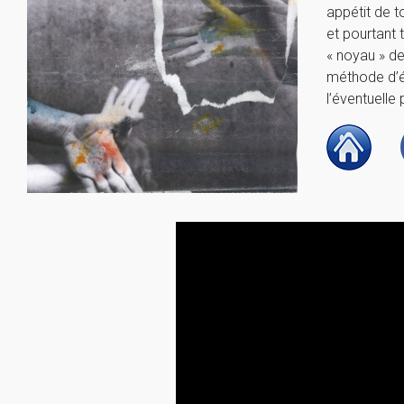
appétit de t
et pourtant t
« noyau » de
méthode d’éc
l’éventuelle