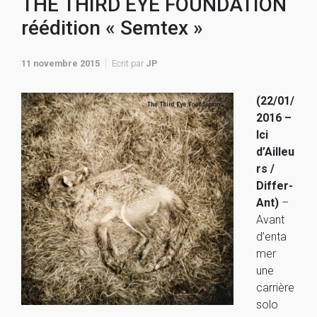
THE THIRD EYE FOUNDATION
réédition « Semtex »
11 novembre 2015
Ecrit par
JP
(22/01/
2016 –
Ici
d’Ailleu
rs /
Differ-
Ant)
–
Avant
d’enta
mer
une
carrière
solo