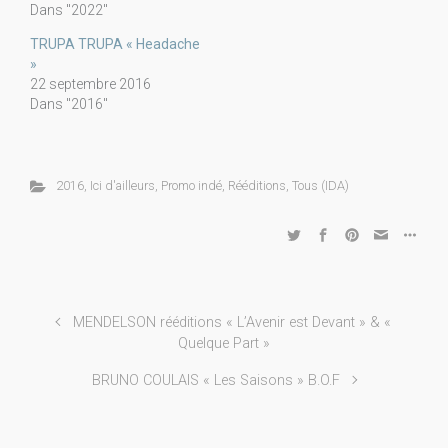
Dans "2022"
TRUPA TRUPA « Headache
»
22 septembre 2016
Dans "2016"
2016
,
Ici d'ailleurs
,
Promo indé
,
Rééditions
,
Tous (IDA)
MENDELSON rééditions « L’Avenir est Devant » & «
Quelque Part »
BRUNO COULAIS « Les Saisons » B.O.F