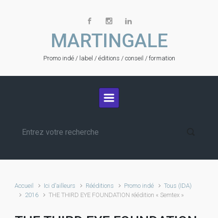
Skip to main content
MARTINGALE
Promo indé / label / éditions / conseil / formation
Accueil
Ici d'ailleurs
Rééditions
Promo indé
Tous (IDA)
2016
THE THIRD EYE FOUNDATION réédition « Semtex »