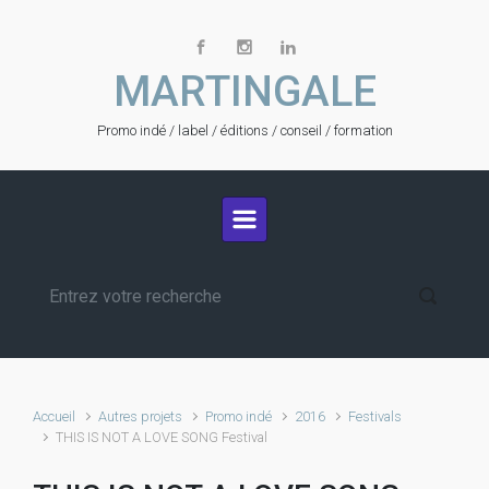
Skip to main content
MARTINGALE
Promo indé / label / éditions / conseil / formation
Accueil
Autres projets
Promo indé
2016
Festivals
THIS IS NOT A LOVE SONG Festival