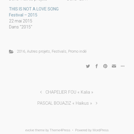
THIS IS NOT A LOVE SONG
Festival – 2015
22 mai 2015
Dans "2015"
2016
,
Autres projets
,
Festivals
,
Promo indé
CHAPELIER FOU « Kalia »
PASCAL BOUAZIZ « Haïkus »
evolve
theme by Theme4Press • Powered by
WordPress