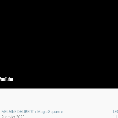
MELAINE DALIBERT « Magic Square »
LE
9 janvier 2023
11