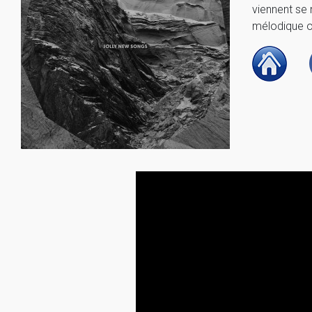
viennent se
mélodique ou