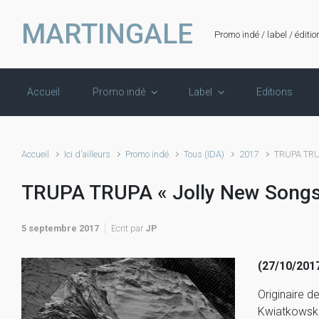
Skip to main content
MARTINGALE
Promo indé / label / éditio
Accueil
Promo indé
Label
Editions
Accueil
Ici d'ailleurs
Promo indé
Tous (IDA)
2017
TRUPA TRUP
TRUPA TRUPA « Jolly New Songs
5 septembre 2017
Ecrit par
JP
(27/10/2017 
Originaire d
Kwiatkowski 