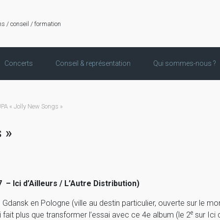
ns / conseil / formation
Concerts
Conseil & représentation
Qui sommes-nous ?
A « Jolly New Songs »
 »
– Ici d’Ailleurs / L’Autre Distribution)
e Gdansk en Pologne (ville au destin particulier, ouverte sur le m
e
fait plus que transformer l’essai avec ce 4e album (le 2
sur Ici