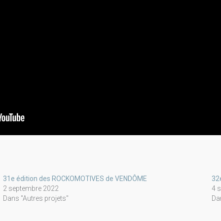
31e édition des ROCKOMOTIVES de VENDÔME
32
2 septembre 2022
4 
Dans "Autres projets"
Da