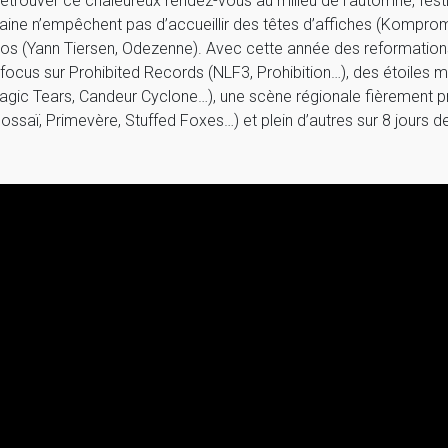
etrouver ce chaleureux rendez-vous au milieu de l’automne, festi
maine n’empêchent pas d’accueillir des têtes d’affiches (Komprom
os (Yann Tiersen, Odezenne). Avec cette année des reformatio
 focus sur Prohibited Records (NLF3, Prohibition…), des étoiles mo
agic Tears, Candeur Cyclone…), une scène régionale fièrement pr
ssaï, Primevère, Stuffed Foxes…) et plein d’autres sur 8 jours d