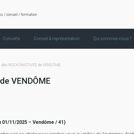
ns / conseil / formation
Concerts
Conseil & représentation
Qui sommes-nous ?
ion des ROCKOMOTIVES de VENDÔME
S de VENDÔME
u 01/11/2025 – Vendôme / 41)