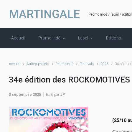
Skip to main content
MARTINGALE
Promo indé / label / éditio
Accueil
Promo indé
Label
Editions
Accueil
Autres projets
Promo indé
Festivals
2025
34e édit
34e édition des ROCKOMOTIVE
3 septembre 2025
Ecrit par
JP
(25/10 a