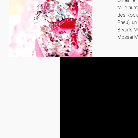
On aime r
taille hu
des Rock
Pneu), un
Bryan’s M
Mossaï Mo