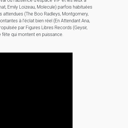
val où l’absence d’espace VIP et les lieux à
at, Emily Loizeau, Molecule) parfois habituées
ns attendues (The Boo Radleys, Montgomery,
ntantes à l’éclat bien réel (En Attendant Ana,
opulsée par Figures Libres Records (Geysir,
e fête qui montent en puissance.