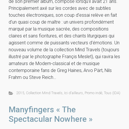
de son premier album, composé lorsqu’il avait 21 ans.
Principalement axé sur les cordes avec de subtiles
touches électroniques, son coup d’essai relève en fait
d’un quasi coup de maître : un univers profondément
marqué par la musique sacrée, des compositions
claires et sans fioritures, et des chants liturgiques qui
agissent comme de puissants vecteurs d’émotions. Un
nouveau volume de la collection Mind Travels (toujours
illustré par le photographe Françis Meslet), qui ravira les
amateurs de Modern-classical et de musique
contemporaine fans de Greg Haines, Arvo Pärt, Nils
Frahm ou Steve Reich…
2015
,
Collection Mind Travels
,
Ici d'ailleurs
,
Promo indé
,
Tous (IDA)
Manyfingers « The
Spectacular Nowhere »