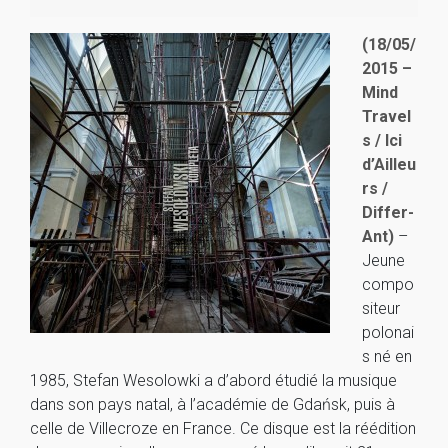
(18/05/
2015 –
Mind
Travel
s / Ici
d’Ailleu
rs /
Differ-
Ant)
–
Jeune
compo
siteur
polonai
s né en
1985, Stefan Wesolowki a d’abord étudié la musique
dans son pays natal, à l’académie de Gdańsk, puis à
celle de Villecroze en France. Ce disque est la réédition