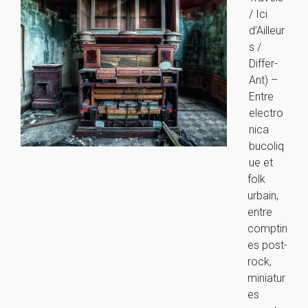
/ Ici
d’Ailleur
s /
Differ-
Ant) –
Entre
electro
nica
bucoliq
ue et
folk
urbain,
entre
comptin
es post-
rock,
miniatur
es