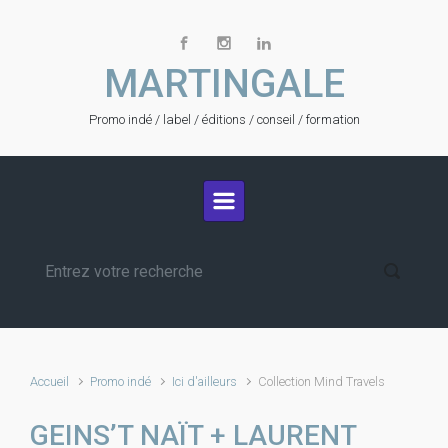
Skip to main content
MARTINGALE
Promo indé / label / éditions / conseil / formation
Accueil
Promo indé
Ici d'ailleurs
Collection Mind Travels
GEINS’T NAÏT + LAURENT