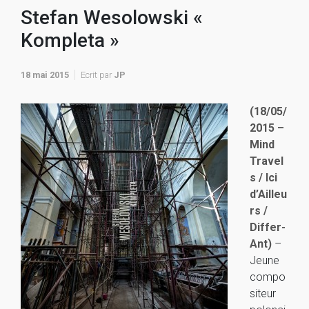
Stefan Wesolowski «
Kompleta »
18 mai 2015
Ecrit par
JP
(18/05/
2015 –
Mind
Travel
s / Ici
d’Ailleu
rs /
Differ-
Ant)
–
Jeune
compo
siteur