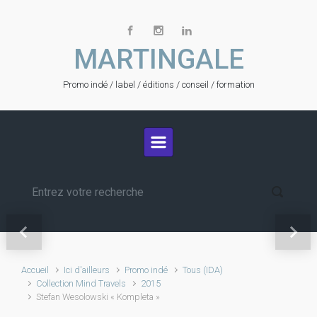
Skip to main content
MARTINGALE
Promo indé / label / éditions / conseil / formation
Festival LE SON CONTINU
2026
Previous
Next
Accueil
Ici d'ailleurs
Promo indé
Tous (IDA)
Collection Mind Travels
2015
Stefan Wesolowski « Kompleta »