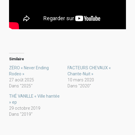
Similaire
ZËRO « Never Ending
FACTEURS CHEVAUX «
Rodeo »
Chante-Nuit »
27 août 2025
10 mars 2020
Dans "2025"
Dans "2020"
THÉ VANILLE « Ville hantée
» ep
29 octobre 2019
Dans "2019"