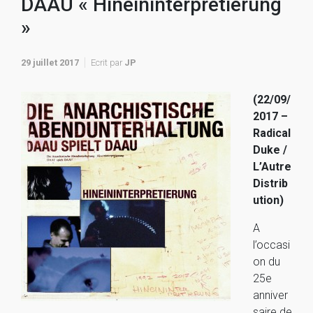
DAAU « Hineininterpretierung
»
29 juillet 2017
Ecrit par
JP
(22/09/
2017 –
Radical
Duke /
L’Autre
Distrib
ution)
A
l’occasi
on du
25e
anniver
saire de