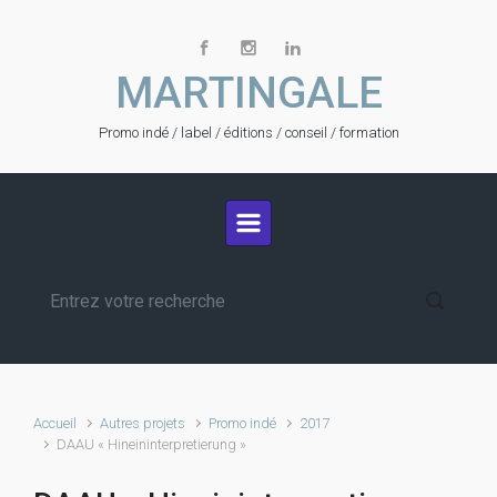
Skip to main content
MARTINGALE
Promo indé / label / éditions / conseil / formation
Accueil
Autres projets
Promo indé
2017
DAAU « Hineininterpretierung »