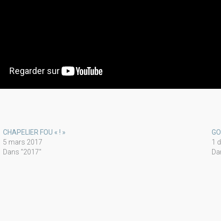
CHAPELIER FOU « ! »
GO
5 mars 2017
1 
Dans "2017"
Da