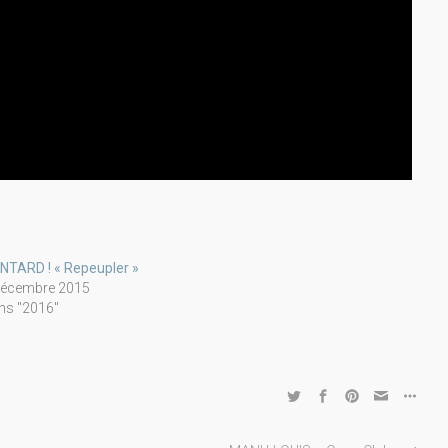
NTARD ! « Repeupler »
décembre 2015
ns "2016"