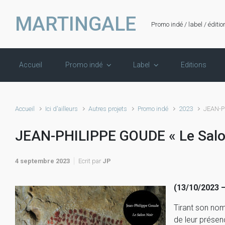
Skip to main content
MARTINGALE
Promo indé / label / éditio
Accueil
Promo indé
Label
Editions
Accueil
Ici d'ailleurs
Autres projets
Promo indé
2023
JEAN-PH
JEAN-PHILIPPE GOUDE « Le Salo
4 septembre 2023
Ecrit par
JP
(13/10/2023 – 
Tirant son nom
de leur présen