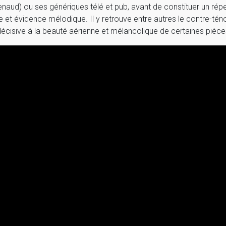
naud) ou ses génériques télé et pub, avant de constituer un rép
et évidence mélodique. Il y retrouve entre autres le contre-té
 décisive à la beauté aérienne et mélancolique de certaines pièce