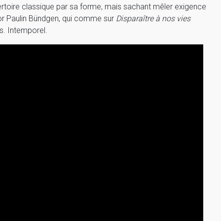
ertoire classique par sa forme, mais sachant mêler exigence
nor Paulin Bündgen, qui comme sur
Disparaître à nos vies
s. Intemporel.