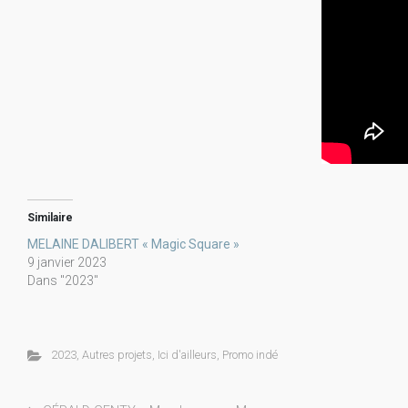
Similaire
MELAINE DALIBERT « Magic Square »
9 janvier 2023
Dans "2023"
2023
,
Autres projets
,
Ici d'ailleurs
,
Promo indé