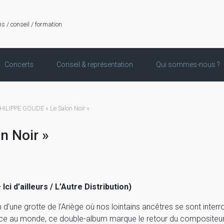
ns / conseil / formation
Concerts
Conseil & représentation
Qui sommes-nous ?
ILIPPE GOUDE « Le Salon Noir »
n Noir »
Ici d’ailleurs / L’Autre Distribution)
 d’une grotte de l’Ariège où nos lointains ancêtres se sont inter
ce au monde, ce double-album marque le retour du compositeur, q