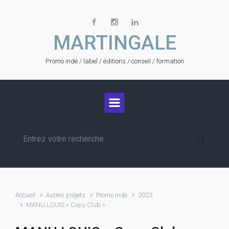
Skip to main content
MARTINGALE
Promo indé / label / éditions / conseil / formation
Accueil
Autres projets
Promo indé
2023
MANU LOUIS « Copy Club »