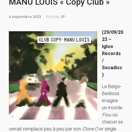
MANU LOUIS « Copy Club »
4 septembre 2023
Ecrit par
JP
(29/09/20
23 –
Igloo
Records
/
Socadisc
)
Le Belgo-
Berlinois
imagine
un monde
Flou
où
chacun se
verrait remplacé peu à peu par son
Clone
(1er single