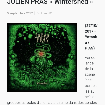
JULIEN PRAS « Wintershed »
5 septembre 2017
Ecrit par
JP
(27/10/
2017 –
Yotank
a /
PIAS)
Fer de
lance
de la
scène
indé
bordela
ise au
sein de
groupes auréolés d’une haute estime dans des cercles