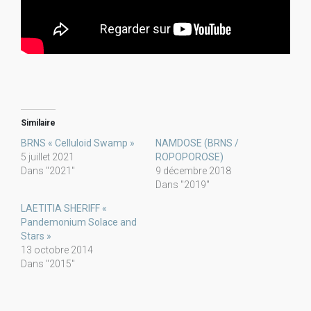
Similaire
BRNS « Celluloid Swamp »
NAMDOSE (BRNS /
5 juillet 2021
ROPOPOROSE)
Dans "2021"
9 décembre 2018
Dans "2019"
LAETITIA SHERIFF «
Pandemonium Solace and
Stars »
13 octobre 2014
Dans "2015"