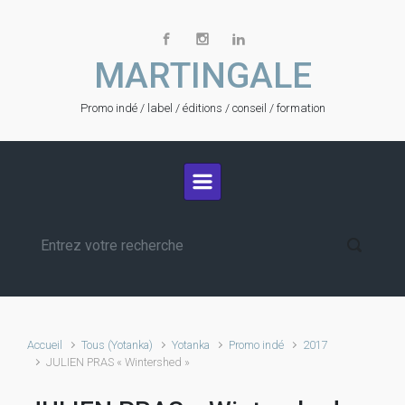
Skip to main content
MARTINGALE
Promo indé / label / éditions / conseil / formation
Accueil
Tous (Yotanka)
Yotanka
Promo indé
2017
JULIEN PRAS « Wintershed »