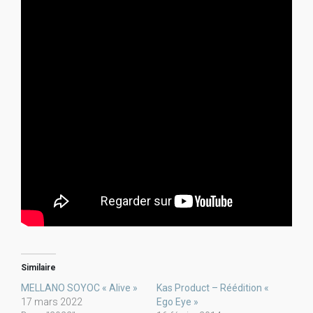
Similaire
MELLANO SOYOC « Alive »
Kas Product – Réédition «
17 mars 2022
Ego Eye »