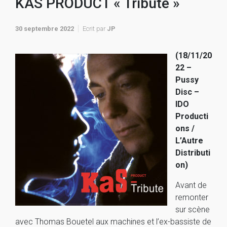
KAS PRODUCT « Tribute »
30 septembre 2022
Ecrit par
JP
(18/11/20
22 –
Pussy
Disc –
IDO
Producti
ons /
L’Autre
Distributi
on)
Avant de
remonter
sur scène
avec Thomas Bouetel aux machines et l’ex-bassiste de