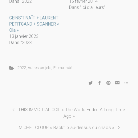
Dans "2022"
16 février 2014
Dans "Ici d'ailleurs"
GEINS’T NAÏT + LAURENT
PETITGAND + SCANNER «
Ola »
13 janvier 2023
Dans "2023"
2022
,
Autres projets
,
Promo indé
THIS IMMORTAL COIL « The World Ended A Long Time
Ago »
MICHEL CLOUP « Backflip au-dessus du chaos »